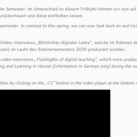
ale Semester. Im Unterschied zu diesem Frühjahr können wir nun auf
ückschauen und diese einfließen lassen.
emester. In contrast to this spring, we can now look back on and inc
 Video-Interviews „Blitzlichter digitaler Lehre“, welche im Rahmen 
Hessen) im Laufe des Sommersemesters 2020 produziert wurden.
video interviews „Flashlights of digital teaching“, which were produ
ing and Learning in Hesse) [information in German only] during the 
les by clicking on the „CC“ button in the video player at the bottom r