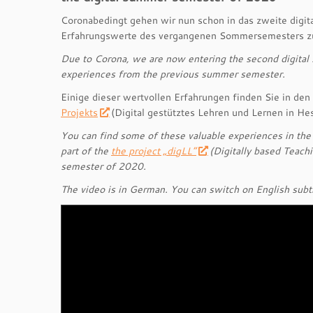
Coronabedingt gehen wir nun schon in das zweite digit
Erfahrungswerte des vergangenen Sommersemesters zur
Due to Corona, we are now entering the second digital s
experiences from the previous summer semester.
Einige dieser wertvollen Erfahrungen finden Sie in den
Projekts
(Digital gestütztes Lehren und Lernen in 
You can find some of these valuable experiences in the 
part of the
the project „digLL”
(Digitally based Teach
semester of 2020.
The video is in German. You can switch on English subtit