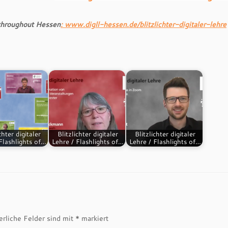
e throughout Hessen
: www.digll-hessen.de/blitzlichter-digitaler-lehre
chter digitaler
Blitzlichter digitaler
Blitzlichter digitaler
Flashlights of…
Lehre / Flashlights of…
Lehre / Flashlights of…
erliche Felder sind mit
*
markiert