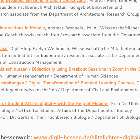
ng Breakout Sessions in Zoom Didactically
, Andreas Pilot; Dipl.-Ing.
 aus dem Fachbereich Architektur, Fachgebiet Entwerfen und
earch associate from the Department of Architecture, Research Grou
Interactions in Moodle
, Andreas Brenneis , M. A.; Wissenschaftlicher
nd Geschichtswissenschaften / research associate from the Departme
cis
e
, Dipl. -Ing. Evelyn Weihrauch; Wissenschaftliche Mitarbeiterin 
en im Institut für Baubetrieb / research associate at the Departmen
ute of Construction Management
tisch nutzen / Didactically using Breakout Sessions in Zoom in the 
eich Humanwissenschaften / Department of Human Sciences
nstaltungen / Digital Transformation of Blended Learning Courses
, D
ltingenieurwissenschaften / Department of Civil and Environmental
e of Student Affairs digital – with the Help of Moodle
, Frau Dr. Ulrik
ologie / Office for Student Affairs of the Department of Biology
 Prof. Dr. Gerhard Thiel; Fachbereich Biologie / Department of Biolog
ch hessenweit:
www.digll-hessen.de/blitzlichter-digital