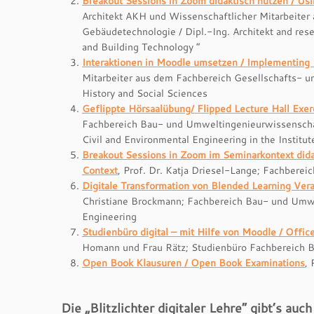
Breakout Sessions in Zoom didaktisch nutzen / Usi
Architekt AKH und Wissenschaftlicher Mitarbeiter
Gebäudetechnologie / Dipl.-Ing. Architekt and res
and Building Technology “
Interaktionen in Moodle umsetzen / Implementing 
Mitarbeiter aus dem Fachbereich Gesellschafts- u
History and Social Sciences
Geflippte Hörsaalübung/ Flipped Lecture Hall Exer
Fachbereich Bau- und Umweltingenieurwissenschaft
Civil and Environmental Engineering in the Instit
Breakout Sessions in Zoom im Seminarkontext didak
Context
, Prof. Dr. Katja Driesel-Lange; Fachber
Digitale Transformation von Blended Learning Vera
Christiane Brockmann; Fachbereich Bau- und Umwe
Engineering
Studienbüro digital – mit Hilfe von Moodle / Offic
Homann
und
Frau Rätz; Studienbüro Fachbereich Bi
Open Book Klausuren / Open Book Examinations
,
Die „Blitzlichter digitaler Lehre“ gibt’s au