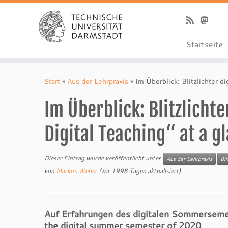
Startseite
Zum
Inhalt
Start
»
Aus der Lehrpraxis
»
Im Überblick: Blitzlichter di
springen
Im Überblick: Blitzlichte
Digital Teaching“ at a g
Dieser Eintrag wurde veröffentlicht unter
Aus der Lehrpraxis
Bli
von
Markus Weber
(vor 1998 Tagen aktualisiert)
Auf Erfahrungen des digitalen Sommersemes
the digital summer semester of 2020