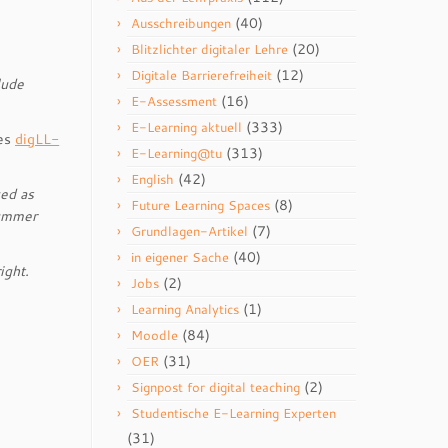
(40)
Ausschreibungen
(20)
Blitzlichter digitaler Lehre
(12)
Digitale Barrierefreiheit
lude
(16)
E-Assessment
(333)
E-Learning aktuell
des
digLL-
(313)
E-Learning@tu
(42)
English
ced as
(8)
Future Learning Spaces
summer
(7)
Grundlagen-Artikel
(40)
in eigener Sache
ight.
(2)
Jobs
(1)
Learning Analytics
(84)
Moodle
(31)
OER
(2)
Signpost for digital teaching
Studentische E-Learning Experten
(31)