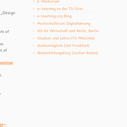
e-Denkarium
e-Learning an der TU Graz
p „Design
e-teaching.org Blog
Hochschulforum Digitalisierung
HS für Wirtschaft und Recht, Berlin
nt of
Studium und Lehre (TU München)
am
studiumdigitale (Uni Frankfurt)
t of
Weiterbildungsblog (Jochen Robes)
Seminar
r.
e
y
er-