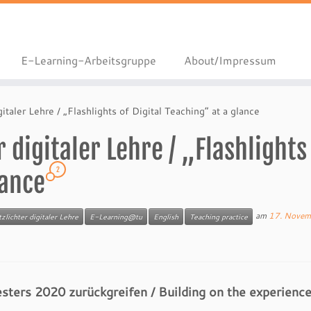
E-Learning-Arbeitsgruppe
About/Impressum
gitaler Lehre / „Flashlights of Digital Teaching“ at a glance
r digitaler Lehre / „Flashlights
2
lance
am
17. Novem
tzlichter digitaler Lehre
E-Learning@tu
English
Teaching practice
ters 2020 zurückgreifen / Building on the experienc