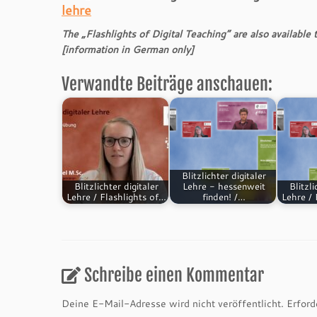
lehre
The „Flashlights of Digital Teaching“ are also availabl
[information in German only]
Verwandte Beiträge anschauen:
Blitzlichter digitaler
Blitzlichter digitaler
Lehre - hessenweit
Blitzli
Lehre / Flashlights of…
finden! /…
Lehre / 
Schreibe einen Kommentar
Deine E-Mail-Adresse wird nicht veröffentlicht.
Erford