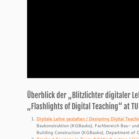
Überblick der „Blitzlichter digitaler 
„Flashlights of Digital Teaching“ at T
Digitale Lehre gestalten / Designing Digital Teach
Baukonstruktion (KGBauko), Fachbereich Bau- und
Building Construction (KGBauko), Department of C