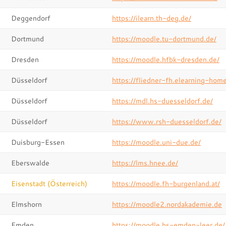
Deggendorf
https://ilearn.th-deg.de/
Dortmund
https://moodle.tu-dortmund.de/
Dresden
https://moodle.hfbk-dresden.de/
Düsseldorf
https://fliedner-fh.elearning-hom
Düsseldorf
https://mdl.hs-duesseldorf.de/
Düsseldorf
https://www.rsh-duesseldorf.de/
Duisburg-Essen
https://moodle.uni-due.de/
Eberswalde
https://lms.hnee.de/
Eisenstadt (Österreich)
https://moodle.fh-burgenland.at/
Elmshorn
https://moodle2.nordakademie.de
Emden
https://moodle.hs-emden-leer.de/