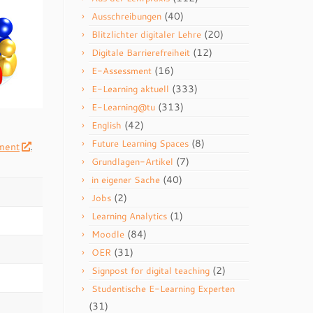
(40)
Ausschreibungen
(20)
Blitzlichter digitaler Lehre
(12)
Digitale Barrierefreiheit
(16)
E-Assessment
(333)
E-Learning aktuell
(313)
E-Learning@tu
(42)
English
(8)
Future Learning Spaces
ment
.
(7)
Grundlagen-Artikel
(40)
in eigener Sache
(2)
Jobs
(1)
Learning Analytics
(84)
Moodle
(31)
OER
(2)
Signpost for digital teaching
Studentische E-Learning Experten
(31)