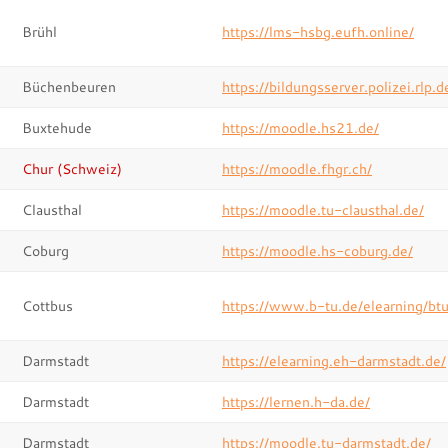
Brühl
https://lms-hsbg.eufh.online/
Büchenbeuren
https://bildungsserver.polizei.rlp.d
Buxtehude
https://moodle.hs21.de/
Chur (Schweiz)
https://moodle.fhgr.ch/
Clausthal
https://moodle.tu-clausthal.de/
Coburg
https://moodle.hs-coburg.de/
Cottbus
https://www.b-tu.de/elearning/btu
Darmstadt
https://elearning.eh-darmstadt.de/
Darmstadt
https://lernen.h-da.de/
Darmstadt
https://moodle.tu-darmstadt.de/