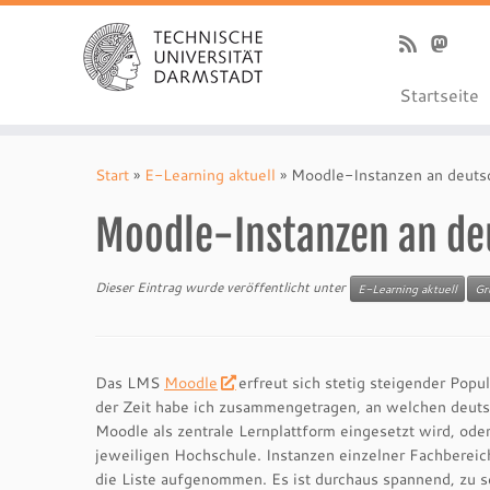
Startseite
Zum
Inhalt
Start
»
E-Learning aktuell
»
Moodle-Instanzen an deuts
springen
Moodle-Instanzen an d
Dieser Eintrag wurde veröffentlicht unter
E-Learning aktuell
Gr
Das LMS
Moodle
erfreut sich stetig steigender Popu
der Zeit habe ich zusammengetragen, an welchen deut
Moodle als zentrale Lernplattform eingesetzt wird, ode
jeweiligen Hochschule. Instanzen einzelner Fachbereiche
die Liste aufgenommen. Es ist durchaus spannend, zu 