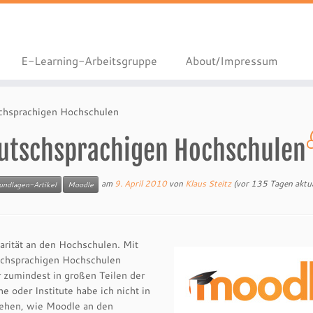
E-Learning-Arbeitsgruppe
About/Impressum
chsprachigen Hochschulen
eutschsprachigen Hochschulen
am
9. April 2010
von
Klaus Steitz
(vor 135 Tagen aktual
undlagen-Artikel
Moodle
larität an den Hochschulen. Mit
schsprachigen Hochschulen
r zumindest in großen Teilen der
 oder Institute habe ich nicht in
sehen, wie Moodle an den