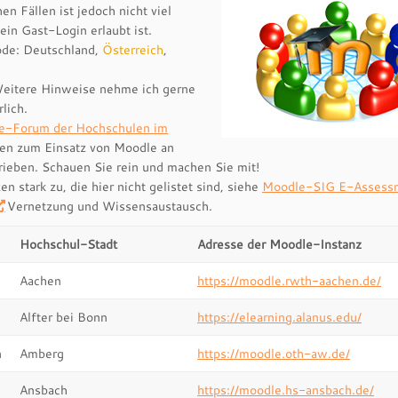
n Fällen ist jedoch nicht viel
ein Gast-Login erlaubt ist.
code: Deutschland,
Österreich
,
 Weitere Hinweise nehme ich gerne
lich.
e-Forum der Hochschulen im
gen zum Einsatz von Moodle an
ieben. Schauen Sie rein und machen Sie mit!
stark zu, die hier nicht gelistet sind, siehe
Moodle-SIG E-Assess
Vernetzung und Wissensaustausch.
Hochschul-Stadt
Adresse der Moodle-Instanz
Aachen
https://moodle.rwth-aachen.de/
Alfter bei Bonn
https://elearning.alanus.edu/
n
Amberg
https://moodle.oth-aw.de/
Ansbach
https://moodle.hs-ansbach.de/