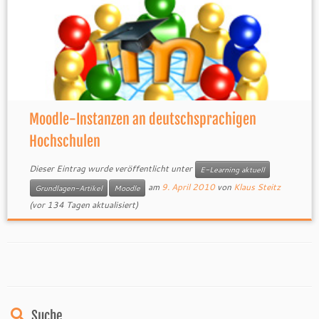
Moodle-Instanzen an deutschsprachigen
Hochschulen
Dieser Eintrag wurde veröffentlicht unter
E-Learning aktuell
am
9. April 2010
von
Klaus Steitz
Grundlagen-Artikel
Moodle
(vor 134 Tagen aktualisiert)
Suche