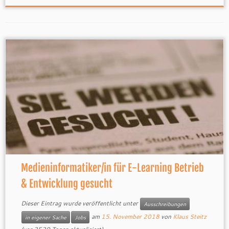
Medieninformatiker/in für E-Learning Betrieb
& Entwicklung gesucht
Dieser Eintrag wurde veröffentlicht unter
Ausschreibungen
am
15. November 2018
von
Klaus Steitz
in eigener Sache
Jobs