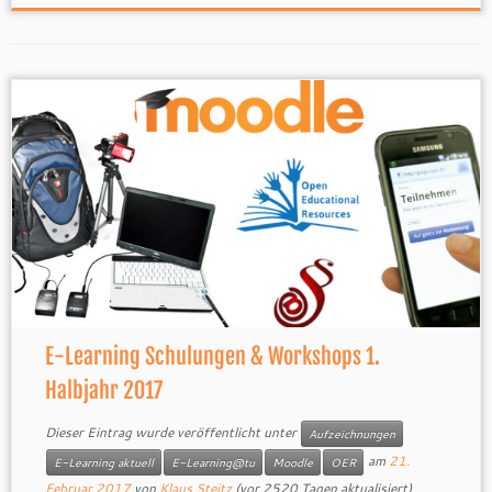
E-Learning Schulungen & Workshops 1.
Halbjahr 2017
Dieser Eintrag wurde veröffentlicht unter
Aufzeichnungen
am
21.
E-Learning aktuell
E-Learning@tu
Moodle
OER
Februar 2017
von
Klaus Steitz
(vor 2520 Tagen aktualisiert)