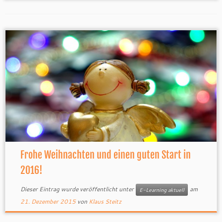
Frohe Weihnachten und einen guten Start in
2016!
Dieser Eintrag wurde veröffentlicht unter
am
E-Learning aktuell
21. Dezember 2015
von
Klaus Steitz