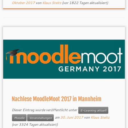
Oktober 2017
von
Klaus Steitz
(vor 1822 Tagen aktualisiert)
Nachlese MoodleMoot 2017 in Mannheim
Dieser Eintrag wurde veröffentlicht unter
E-Learning aktuell
am
30. Juni 2017
von
Klaus Steitz
Moodle
Veranstaltungen
(vor 3324 Tagen aktualisiert)