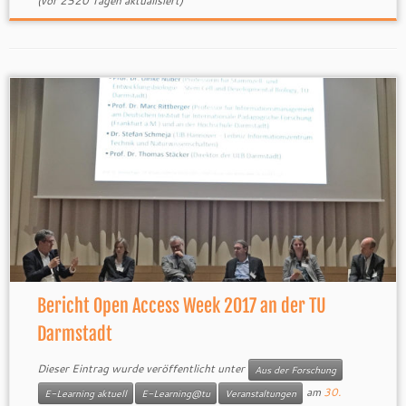
(vor 2520 Tagen aktualisiert)
Bericht Open Access Week 2017 an der TU
Darmstadt
Dieser Eintrag wurde veröffentlicht unter
Aus der Forschung
am
30.
E-Learning aktuell
E-Learning@tu
Veranstaltungen