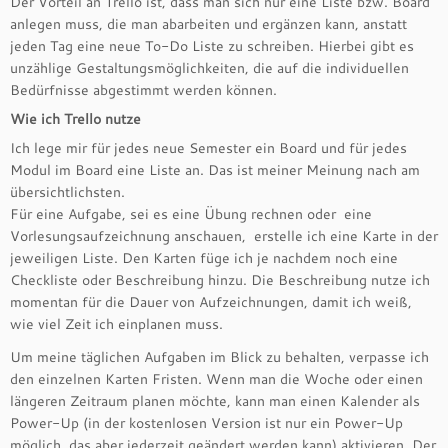
Der Vorteil an Trello ist, dass man sich nur eine Liste bzw. Board
anlegen muss, die man abarbeiten und ergänzen kann, anstatt
jeden Tag eine neue To-Do Liste zu schreiben. Hierbei gibt es
unzählige Gestaltungsmöglichkeiten, die auf die individuellen
Bedürfnisse abgestimmt werden können.
Wie ich Trello nutze
Ich lege mir für jedes neue Semester ein Board und für jedes
Modul im Board eine Liste an. Das ist meiner Meinung nach am
übersichtlichsten.
Für eine Aufgabe, sei es eine Übung rechnen oder eine
Vorlesungsaufzeichnung anschauen, erstelle ich eine Karte in der
jeweiligen Liste. Den Karten füge ich je nachdem noch eine
Checkliste oder Beschreibung hinzu. Die Beschreibung nutze ich
momentan für die Dauer von Aufzeichnungen, damit ich weiß,
wie viel Zeit ich einplanen muss.
Um meine täglichen Aufgaben im Blick zu behalten, verpasse ich
den einzelnen Karten Fristen. Wenn man die Woche oder einen
längeren Zeitraum planen möchte, kann man einen Kalender als
Power-Up (in der kostenlosen Version ist nur ein Power-Up
möglich, das aber jederzeit geändert werden kann) aktivieren. Der