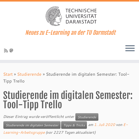
Neues zu E-Learning an der TU Darmstadt
Zum
Inhalt
Start
»
Studierende
»
Studierende im digitalen Semester: Tool-
springen
Tipp Trello
Studierende im digitalen Semester:
Tool-Tipp Trello
Dieser Eintrag wurde veröffentlicht unter
Studierende
am
1. Juli 2020
von
E-
Studierende im digitalen Semester
Tipps & Tricks
Learning-Arbeitsgruppe
(vor 2227 Tagen aktualisiert)