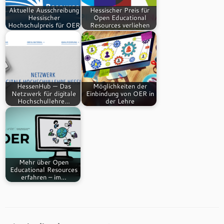
Aktuelle Ausschreibung
Hessischer Preis für
Hessischer
Open Educational
Hochschulpreis für OER
Resources verliehen
HessenHub — Das
Möglichkeiten der
Netzwerk für digitale
Einbindung von OER in
Hochschullehre…
der Lehre
Mehr über Open
Educational Resources
erfahren – im…