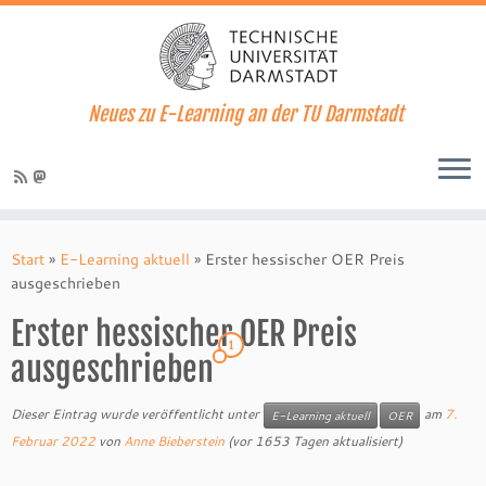
Neues zu E-Learning an der TU Darmstadt
Zum
Inhalt
Start
»
E-Learning aktuell
»
Erster hessischer OER Preis
springen
ausgeschrieben
Erster hessischer OER Preis
1
ausgeschrieben
Dieser Eintrag wurde veröffentlicht unter
am
7.
E-Learning aktuell
OER
Februar 2022
von
Anne Bieberstein
(vor 1653 Tagen aktualisiert)