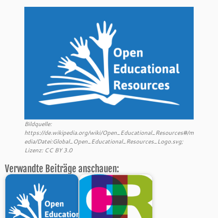
Bildquelle:
https://de.wikipedia.org/wiki/Open_Educational_Resources#/m
edia/Datei:Global_Open_Educational_Resources_Logo.svg;
Lizenz: CC BY 3.0
Verwandte Beiträge anschauen: