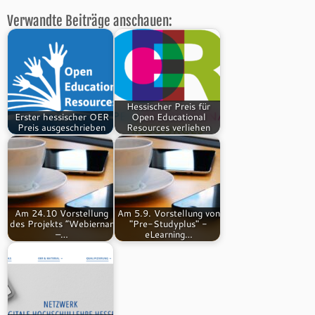
Verwandte Beiträge anschauen:
Hessischer Preis für
Erster hessischer OER
Open Educational
Preis ausgeschrieben
Resources verliehen
Am 24.10 Vorstellung
Am 5.9. Vorstellung von
des Projekts “Webiernar
"Pre-Studyplus" -
–…
eLearning…