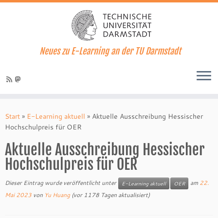
Neues zu E-Learning an der TU Darmstadt
Zum
Inhalt
Start
»
E-Learning aktuell
»
Aktuelle Ausschreibung Hessischer
springen
Hochschulpreis für OER
Aktuelle Ausschreibung Hessischer
Hochschulpreis für OER
Dieser Eintrag wurde veröffentlicht unter
am
22.
E-Learning aktuell
OER
Mai 2023
von
Yu Huang
(vor 1178 Tagen aktualisiert)