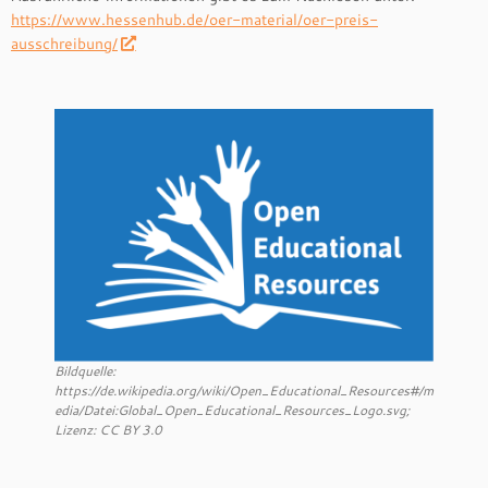
https://www.hessenhub.de/oer-material/oer-preis-
ausschreibung/
Bildquelle:
https://de.wikipedia.org/wiki/Open_Educational_Resources#/m
edia/Datei:Global_Open_Educational_Resources_Logo.svg;
Lizenz: CC BY 3.0