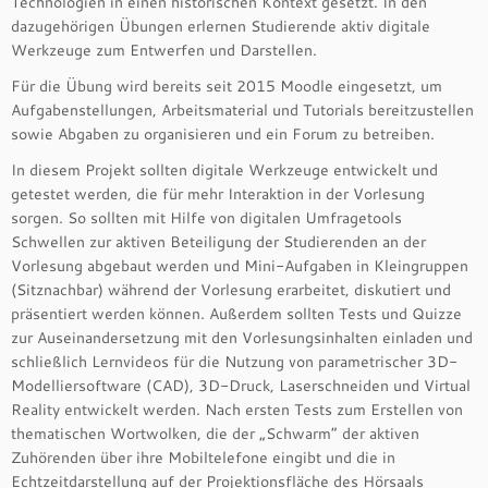
Technologien in einen historischen Kontext gesetzt. In den
dazugehörigen Übungen erlernen Studierende aktiv digitale
Werkzeuge zum Entwerfen und Darstellen.
Für die Übung wird bereits seit 2015 Moodle eingesetzt, um
Aufgabenstellungen, Arbeitsmaterial und Tutorials bereitzustellen
sowie Abgaben zu organisieren und ein Forum zu betreiben.
In diesem Projekt sollten digitale Werkzeuge entwickelt und
getestet werden, die für mehr Interaktion in der Vorlesung
sorgen. So sollten mit Hilfe von digitalen Umfragetools
Schwellen zur aktiven Beteiligung der Studierenden an der
Vorlesung abgebaut werden und Mini-Aufgaben in Kleingruppen
(Sitznachbar) während der Vorlesung erarbeitet, diskutiert und
präsentiert werden können. Außerdem sollten Tests und Quizze
zur Auseinandersetzung mit den Vorlesungsinhalten einladen und
schließlich Lernvideos für die Nutzung von parametrischer 3D-
Modelliersoftware (CAD), 3D-Druck, Laserschneiden und Virtual
Reality entwickelt werden. Nach ersten Tests zum Erstellen von
thematischen Wortwolken, die der „Schwarm“ der aktiven
Zuhörenden über ihre Mobiltelefone eingibt und die in
Echtzeitdarstellung auf der Projektionsfläche des Hörsaals