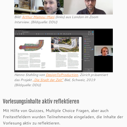
Bild:
Arthur Mamou-Mani
(links) aus London im Zoom
Interview. (Bildquelle: DDU)
Henno Stehling von
DesignToProduction
, Zürich präsentiert
das Projekt
„Die Stadt der Zeit“
Biel, Schweiz, 2019
(Bildquelle: DDU)
Vorlesungsinhalte aktiv reflektieren
Mit Hilfe von Quizzes, Multiple Choice Fragen, aber auch
Freitextfeldern wurden Teilnehmende eingeladen, die Inhalte der
Vorlesung aktiv zu reflektieren.