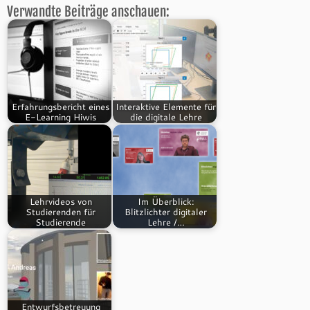
Verwandte Beiträge anschauen:
Erfahrungsbericht eines
Interaktive Elemente für
E-Learning Hiwis
die digitale Lehre
Lehrvideos von
Im Überblick:
Studierenden für
Blitzlichter digitaler
Studierende
Lehre /…
Entwurfsbetreuung