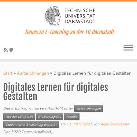
Neues zu E-Learning an der TU Darmstadt
Zum
Inhalt
Start
»
Aufzeichnungen
»
Digitales Lernen für digitales Gestalten
springen
Digitales Lernen für digitales
Gestalten
Dieser Eintrag wurde veröffentlicht unter
Aufzeichnungen
Aus der Lehrpraxis
E-Learning@tu
Moodle
am
11. März 2021
von
Anne Bieberstein
Studentische E-Learning Experten
(vor 1970 Tagen aktualisiert)