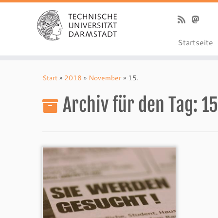
Startseite
Zum
Inhalt
Start
»
2018
»
November
»
15.
springen
Archiv für den Tag:
15