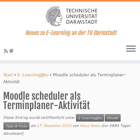
Neues zu E-Learning an der TU Darmstadt
Zum
Inhalt
Start
»
E-Learning@tu
»
Moodle scheduler als Terminplaner-
springen
Aktivität
Moodle scheduler als
Terminplaner-Aktivität
Dieser Eintrag wurde veröffentlicht unter
E-Learning@tu
Moodle
am
17. Dezember 2015
von
Klaus Steitz
(vor 3884 Tagen
Tipps & Tricks
aktualisiert)