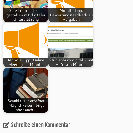
Gute Lehre effizient
Moodle Tipp:
gestalten mit digitaler
Bewertungsfeedback zu
Unterstützung
Aufgaben
Moodle Tipp: Online
Studienbüro digital - mit
Meetings in Moodle
Hilfe von Moodle
Scanklausur eröffnet
Möglichkeiten, birgt
aber auch…
Schreibe einen Kommentar