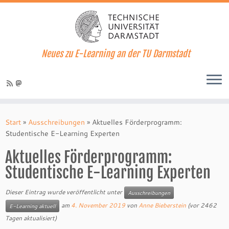
Neues zu E-Learning an der TU Darmstadt
Zum
Inhalt
Start
»
Ausschreibungen
»
Aktuelles Förderprogramm:
springen
Studentische E-Learning Experten
Aktuelles Förderprogramm:
Studentische E-Learning Experten
Dieser Eintrag wurde veröffentlicht unter
Ausschreibungen
am
4. November 2019
von
Anne Bieberstein
(vor 2462
E-Learning aktuell
Tagen aktualisiert)