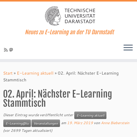
Neues zu E-Learning an der TU Darmstadt
Zum
Inhalt
Start
»
E-Learning aktuell
»
02. April: Nächster E-Learning
springen
Stammtisch
02. April: Nächster E-Learning
Stammtisch
Dieser Eintrag wurde veröffentlicht unter
E-Learning aktuell
am
19. März 2019
von
Anne Bieberstein
E-Learning@tu
Veranstaltungen
(vor 2699 Tagen aktualisiert)