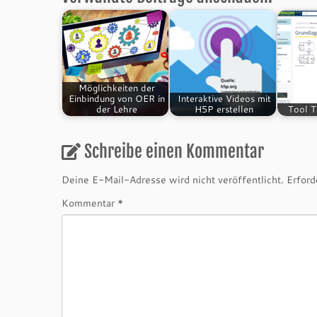
Möglichkeiten der
Einbindung von OER in
Interaktive Videos mit
der Lehre
H5P erstellen
Tool T
Schreibe einen Kommentar
Deine E-Mail-Adresse wird nicht veröffentlicht.
Erford
Kommentar
*