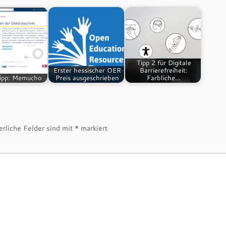
Tipp 2 für Digitale
Erster hessischer OER
Barrierefreiheit:
ipp: Memucho
Preis ausgeschrieben
Farbliche…
erliche Felder sind mit
*
markiert