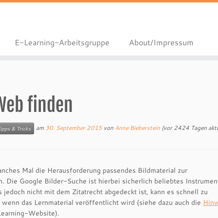
E-Learning-Arbeitsgruppe
About/Impressum
Web finden
am
30. September 2015
von
Anne Bieberstein
(vor 2424 Tagen aktua
ipps & Tricks
manches Mal die Herausforderung passendes Bildmaterial zur
. Die Google Bilder-Suche ist hierbei sicherlich beliebtes Instrumen
jedoch nicht mit dem Zitatrecht abgedeckt ist, kann es schnell zu
enn das Lernmaterial veröffentlicht wird (siehe dazu auch die
Hinw
Learning-Website).