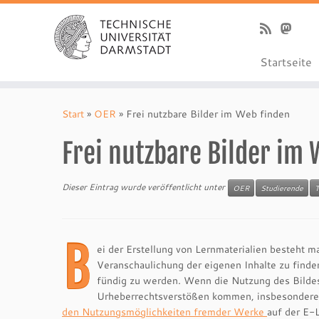
Startseite
Zum
Inhalt
Start
»
OER
»
Frei nutzbare Bilder im Web finden
springen
Frei nutzbare Bilder im 
Dieser Eintrag wurde veröffentlicht unter
OER
Studierende
T
B
ei der Erstellung von Lernmaterialien besteht 
Veranschaulichung der eigenen Inhalte zu finden
fündig zu werden. Wenn die Nutzung des Bildes 
Urheberrechtsverstößen kommen, insbesondere w
den Nutzungsmöglichkeiten fremder Werke
auf der E-