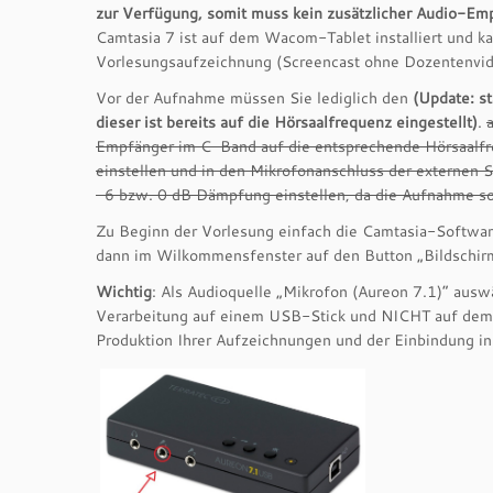
zur Verfügung, somit muss kein zusätzlicher Audio-Em
Camtasia 7 ist auf dem Wacom-Tablet installiert und k
Vorlesungsaufzeichnung (Screencast ohne Dozentenvid
Vor der Aufnahme müssen Sie lediglich den
(Update: s
dieser ist bereits auf die Hörsaalfrequenz eingestellt)
.
Empfänger im C-Band auf die entsprechende Hörsaalfr
einstellen und in den Mikrofonanschluss der externen 
-6 bzw. 0 dB Dämpfung einstellen, da die Aufnahme son
Zu Beginn der Vorlesung einfach die Camtasia-Softwar
dann im Wilkommensfenster auf den Button „Bildschir
Wichtig
: Als Audioquelle „Mikrofon (Aureon 7.1)“ ausw
Verarbeitung auf einem USB-Stick und NICHT auf dem
Produktion Ihrer Aufzeichnungen und der Einbindung i