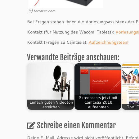
(c) terratec.com
Bei Fragen stehen Ihnen die Vorlesungsassistenz der 
Kontakt (für Nutzung des Wacom-Tablets):
Vorlesungsa
Kontakt (Fragen zu Camtasia):
Aufzeichnungsteam
Verwandte Beiträge anschauen:
Screencasts jetzt mit
Einfach guten Videoton
Camtasia 2018
erreichen
aufnehmen
Tool T
Schreibe einen Kommentar
Deine E-Mail-Adresse wird nicht veröffentlicht.
Erford