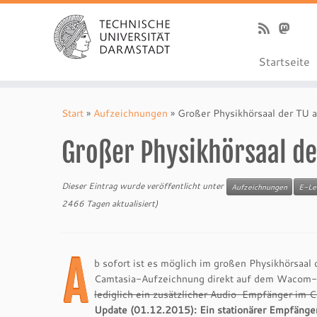
Startseite
Zum
Inhalt
Start
»
Aufzeichnungen
»
Großer Physikhörsaal der TU 
springen
Großer Physikhörsaal de
Dieser Eintrag wurde veröffentlicht unter
Aufzeichnungen
E-Lea
2466 Tagen aktualisiert)
A
b sofort ist es möglich im großen Physikhörsaal 
Camtasia-Aufzeichnung direkt auf dem Wacom-
lediglich ein zusätzlicher Audio-Empfänger im C
Update (01.12.2015): Ein stationärer Empfänge