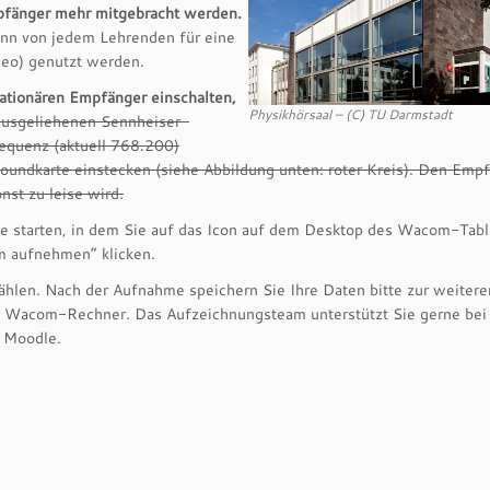
pfänger mehr mitgebracht werden.
ann von jedem Lehrenden für eine
eo) genutzt werden.
tationären Empfänger einschalten,
Physikhörsaal – (C) TU Darmstadt
ausgeliehenen Sennheiser-
equenz (aktuell 768.200)
Soundkarte einstecken (siehe Abbildung unten: roter Kreis). Den Emp
st zu leise wird.
e starten, in dem Sie auf das Icon auf dem Desktop des Wacom-Tabl
m aufnehmen“ klicken.
ählen. Nach der Aufnahme speichern Sie Ihre Daten bitte zur weitere
 Wacom-Rechner. Das Aufzeichnungsteam unterstützt Sie gerne bei
n Moodle.