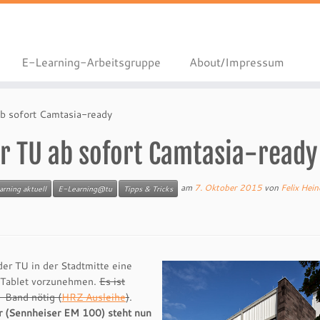
E-Learning-Arbeitsgruppe
About/Impressum
ab sofort Camtasia-ready
r TU ab sofort Camtasia-ready
am
7. Oktober 2015
von
Felix Hei
rning aktuell
E-Learning@tu
Tipps & Tricks
der TU in der Stadtmitte eine
Tablet vorzunehmen.
Es ist
-Band nötig (
HRZ Ausleihe
)
.
r (Sennheiser EM 100) steht nun