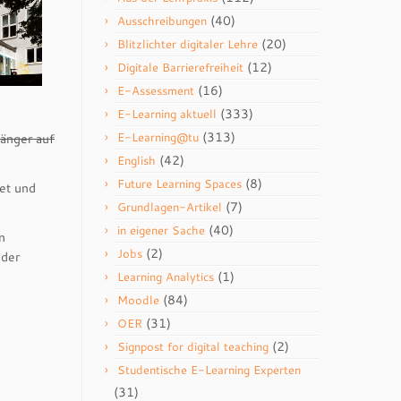
(40)
Ausschreibungen
(20)
Blitzlichter digitaler Lehre
(12)
Digitale Barrierefreiheit
(16)
E-Assessment
(333)
E-Learning aktuell
(313)
E-Learning@tu
fänger auf
(42)
English
(8)
Future Learning Spaces
et und
(7)
Grundlagen-Artikel
(40)
in eigener Sache
n
(2)
Jobs
 der
(1)
Learning Analytics
(84)
Moodle
(31)
OER
(2)
Signpost for digital teaching
Studentische E-Learning Experten
(31)