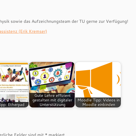
Physik sowie das Aufzeichnungsteam der TU gerne zur Verfügung!
ssistenz (Erik Kremser)
Gute Lehre effizient
gestalten mit digitaler
Moodle Tipp: Videos in
ipp: Etherpad
Unterstützung
Moodle einbinden
erliche Felder sind mit
*
markiert