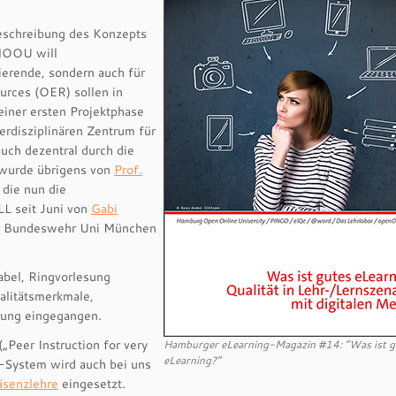
Beschreibung des Konzepts
HOOU will
ierende, sondern auch für
urces (OER) sollen in
einer ersten Projektphase
rdisziplinären Zentrum für
auch dezentral durch die
 wurde übrigens von
Prof.
 die nun die
LL seit Juni von
Gabi
vor Bundeswehr Uni München
abel, Ringvorlesung
alitätsmerkmale,
erung eingegangen.
(„Peer Instruction for very
Hamburger eLearning-Magazin #14: “Was ist g
eLearning?”
-System wird auch bei uns
äsenzlehre
eingesetzt.