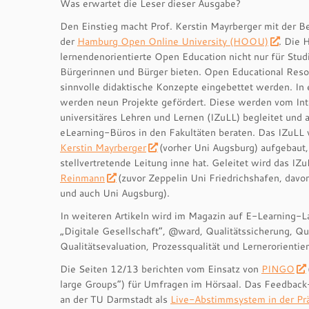
Was erwartet die Leser dieser Ausgabe?
Den Einstieg macht Prof. Kerstin Mayrberger mit der 
der
Hamburg Open Online University (HOOU)
. Die 
lernendenorientierte Open Education nicht nur für Stud
Bürgerinnen und Bürger bieten. Open Educational Reso
sinnvolle didaktische Konzepte eingebettet werden. In 
werden neun Projekte gefördert. Diese werden vom Inte
universitäres Lehren und Lernen (IZuLL) begleitet und 
eLearning-Büros in den Fakultäten beraten. Das IZuLL
Kerstin Mayrberger
(vorher Uni Augsburg) aufgebaut,
stellvertretende Leitung inne hat. Geleitet wird das IZu
Reinmann
(zuvor Zeppelin Uni Friedrichshafen, da
und auch Uni Augsburg).
In weiteren Artikeln wird im Magazin auf E-Learning-L
„Digitale Gesellschaft“, @ward, Qualitätssicherung, Qu
Qualitätsevaluation, Prozessqualität und Lernerorienti
Die Seiten 12/13 berichten vom Einsatz von
PINGO
large Groups“) für Umfragen im Hörsaal. Das Feedback
an der TU Darmstadt als
Live-Abstimmsystem in der Pr