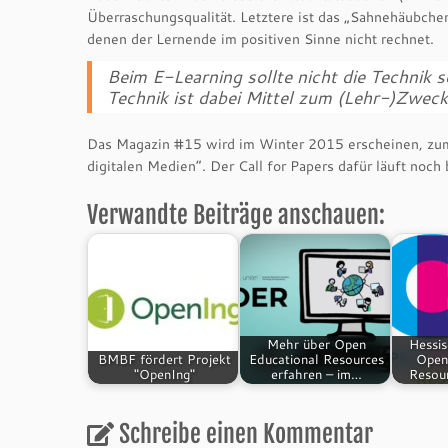
Überraschungsqualität. Letztere ist das „Sahnehäubch
denen der Lernende im positiven Sinne nicht rechnet.
Beim E-Learning sollte nicht die Technik 
Technik ist dabei Mittel zum (Lehr-)Zweck
Das Magazin #15 wird im Winter 2015 erscheinen, zum 
digitalen Medien“. Der Call for Papers dafür läuft noch
Verwandte Beiträge anschauen:
Mehr über Open
Hessis
BMBF fördert Projekt
Educational Resources
Open
"OpenIng"
erfahren – im…
Resour
Schreibe einen Kommentar