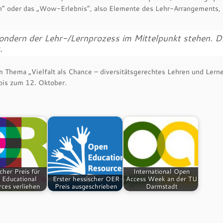
en“ oder das „Wow-Erlebnis“, also Elemente des Lehr-Arrangements, 
sondern der Lehr-/Lernprozess im Mittelpunkt stehen. D
.
Thema „Vielfalt als Chance – diversitätsgerechtes Lehren und Lern
 bis zum 12. Oktober.
cher Preis für
International Open
 Educational
Erster hessischer OER
Access Week an der TU
ces verliehen
Preis ausgeschrieben
Darmstadt