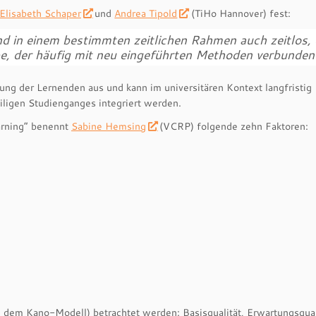
Elisabeth Schaper
und
Andrea Tipold
(TiHo Hannover) fest:
d in einem bestimmten zeitlichen Rahmen auch zeitlos,
pe, der häufig mit neu eingeführten Methoden verbunden 
ung der Lernenden aus und kann im universitären Kontext langfristig
eiligen Studienganges integriert werden.
earning“ benennt
Sabine Hemsing
(VCRP) folgende zehn Faktoren:
h dem Kano-Modell) betrachtet werden: Basisqualität, Erwartungsqual