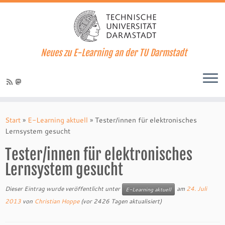
Neues zu E-Learning an der TU Darmstadt
Zum
Inhalt
Start
»
E-Learning aktuell
»
Tester/innen für elektronisches
springen
Lernsystem gesucht
Tester/innen für elektronisches
Lernsystem gesucht
Dieser Eintrag wurde veröffentlicht unter
am
24. Juli
E-Learning aktuell
2013
von
Christian Hoppe
(vor 2426 Tagen aktualisiert)