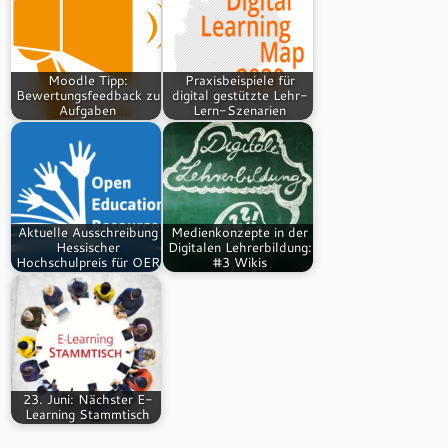
Moodle Tipp:
Praxisbeispiele für
Bewertungsfeedback zu
digital gestützte Lehr-
Aufgaben
Lern-Szenarien
Aktuelle Ausschreibung
Medienkonzepte in der
Hessischer
Digitalen Lehrerbildung:
Hochschulpreis für OER
#3 Wikis
23. Juni: Nächster E-
Learning Stammtisch