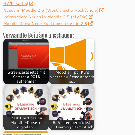
HWR Berlin)
Neues in Moodle 2.5 (Westfälische Hochschule)
Information: Neues in Moodle 2.5 (eLeDia)
Moodle Docs: Neue Funktionalitäten in 2.5
Verwandte Beiträge anschauen:
Screencasts jetzt mit
Moodle Tipp: Kurs
Camtasia 2018
sichern zu Semesterende
aufnehmen
&…
Best Practices für
Moodle-Kurse im
28. September nächster
digitalen…
E-Learning Stammtisch