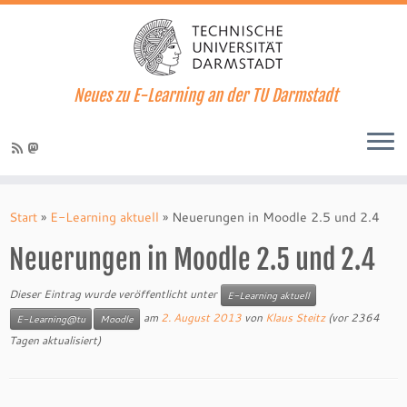
Neues zu E-Learning an der TU Darmstadt
Zum
Inhalt
Start
»
E-Learning aktuell
»
Neuerungen in Moodle 2.5 und 2.4
springen
Neuerungen in Moodle 2.5 und 2.4
Dieser Eintrag wurde veröffentlicht unter
E-Learning aktuell
am
2. August 2013
von
Klaus Steitz
(vor 2364
E-Learning@tu
Moodle
Tagen aktualisiert)