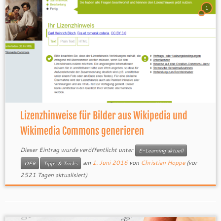
1
Lizenzhinweise für Bilder aus Wikipedia und
Wikimedia Commons generieren
Dieser Eintrag wurde veröffentlicht unter
E-Learning aktuell
am
1. Juni 2016
von
Christian Hoppe
(vor
OER
Tipps & Tricks
2521 Tagen aktualisiert)