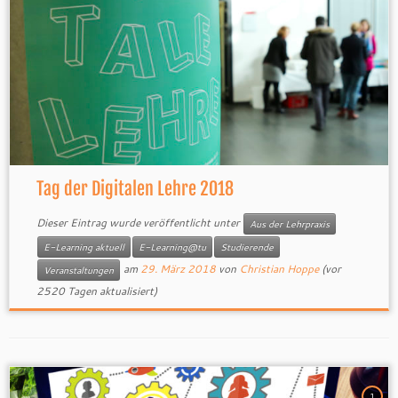
Tag der Digitalen Lehre 2018
Dieser Eintrag wurde veröffentlicht unter
Aus der Lehrpraxis
E-Learning aktuell
E-Learning@tu
Studierende
am
29. März 2018
von
Christian Hoppe
(vor
Veranstaltungen
2520 Tagen aktualisiert)
1