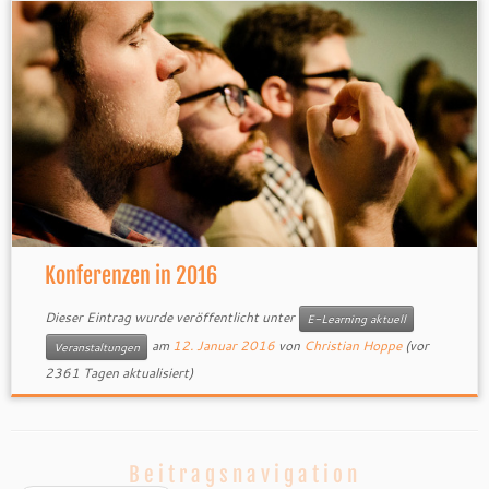
Konferenzen in 2016
Dieser Eintrag wurde veröffentlicht unter
E-Learning aktuell
am
12. Januar 2016
von
Christian Hoppe
(vor
Veranstaltungen
2361 Tagen aktualisiert)
Beitragsnavigation