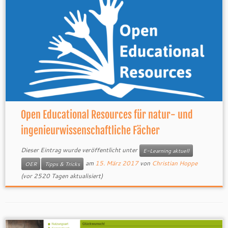
Open Educational Resources für natur- und
ingenieurwissenschaftliche Fächer
Dieser Eintrag wurde veröffentlicht unter
E-Learning aktuell
am
15. März 2017
von
Christian Hoppe
OER
Tipps & Tricks
(vor 2520 Tagen aktualisiert)