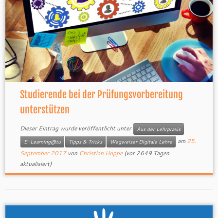
Studierende bei der Prüfungsvorbereitung
unterstützen
Dieser Eintrag wurde veröffentlicht unter
Aus der Lehrpraxis
am
25.
E-Learning@tu
Tipps & Tricks
Wegweiser Digitale Lehre
September 2017
von
Christian Hoppe
(vor 2649 Tagen
aktualisiert)