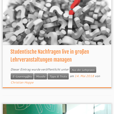
Studentische Nachfragen live in großen
Lehrveranstaltungen managen
Dieser Eintrag wurde veröffentlicht unter
Aus der Lehrpraxis
am
14. Mai 2018
von
E-Learning@tu
Moodle
Tipps & Tricks
Christian Hoppe