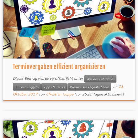
Terminvergaben effizient organisieren
Dieser Eintrag wurde veröffentlicht unter
Aus der Lehrpraxis
am
23.
E-Learning@tu
Tipps & Tricks
Wegweiser Digitale Lehre
Oktober 2017
von
Christian Hoppe
(vor 2521 Tagen aktualisiert)