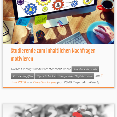
Studierende zum inhaltlichen Nachfragen
motivieren
Dieser Eintrag wurde veröffentlicht unter
Aus der Lehrpraxis
am
7.
E-Learning@tu
Tipps & Tricks
Wegweiser Digitale Lehre
Juni 2018
von
Christian Hoppe
(vor 2649 Tagen aktualisiert)