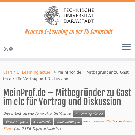
Neues zu E-Learning an der TU Darmstadt
Zum
Inhalt
Start
»
E-Learning aktuell
»
MeinProf.de – Mitbegründer zu Gast
springen
im elc für Vortrag und Diskussion
MeinProf.de – Mitbegründer zu Gast
im elc für Vortrag und Diskussion
Dieser Eintrag wurde veröffentlicht unter
E-Learning aktuell
am
6. Januar 2009
von
Klaus
E-Learning@tu
Studierende
Veranstaltungen
Steitz
(vor 2386 Tagen aktualisiert)