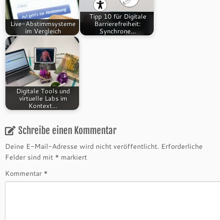
Tipp 10 für Digitale
Live-Abstimmsysteme
Barrierefreiheit:
im Vergleich
Synchrone…
Digitale Tools und
virtuelle Labs im
Kontext…
Schreibe einen Kommentar
Deine E-Mail-Adresse wird nicht veröffentlicht.
Erforderliche
Felder sind mit
*
markiert
Kommentar
*