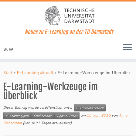
Neues zu E-Learning an der TU Darmstadt
Zum
Inhalt
Start
»
E-Learning aktuell
»
E-Learning-Werkzeuge im Überblick
springen
E-Learning-Werkzeuge im
Überblick
Dieser Eintrag wurde veröffentlicht unter
E-Learning aktuell
am
15. Juni 2016
von
Anne
E-Learning@tu
Studierende
Tipps & Tricks
Bieberstein
(vor 3691 Tagen aktualisiert)