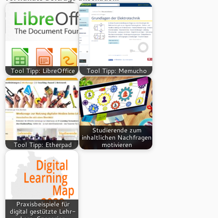
Tool Tipp: LibreOffice
Tool Tipp: Memucho
Studierende zum
inhaltlichen Nachfragen
Tool Tipp: Etherpad
motivieren
Praxisbeispiele für
digital gestützte Lehr-