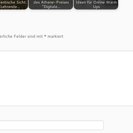
entische Sicht:
des Athene-Preises
Ideen für Online Warm
 Lehrende…
"Digitale…
Ups
erliche Felder sind mit
*
markiert