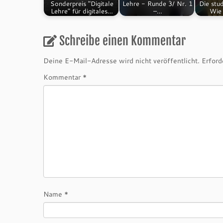
Sonderpreis "Digitale
Lehre - Runde 3/ Nr. 1
Die stud
Lehre" für digitales…
–…
Wie
Schreibe einen Kommentar
Deine E-Mail-Adresse wird nicht veröffentlicht.
Erford
Kommentar
*
Name
*