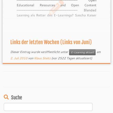
Educational Resources and Open Content
——————————————————————————– Blended
Learning als Retter des E-Learnings? Sascha Kaiser
beschreibt aufzählungsartig Vor- und Nachteile von
Präsenzlehre und E-Learning. Dabei gibt er Tipps,
wie die Motivation gesteigert werden kann. Die
Standortattraktivität europäischer Hochschulen
fördern? – Der mögliche Beitrag von Open Content
Links der letzten Wochen (Links von Juni)
Artikel von Sandra […]
Dieser Eintrag wurde veröffentlicht unter
am
E-Learning aktuell
2. Juli 2010
von
Klaus Steitz
(vor 2522 Tagen aktualisiert)
Suche
Suchen
nach: