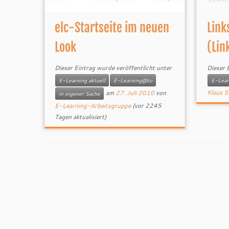
aufzä
von P
elc-Startseite im neuen
Link
Dabe
Motiv
Look
(Lin
Die St
Hoch
Dieser Eintrag wurde veröffentlicht unter
Dieser 
mögli
E-Learning aktuell
E-Learning@tu
E-Learn
Artike
Klaus S
am
27. Juli 2010
von
in eigener Sache
E-Learning-Arbeitsgruppe
(vor 2245
Tagen aktualisiert)