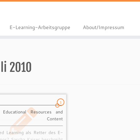
E-Learning-Arbeitsgruppe
About/Impressum
li 2010
1
——————————————————————–
Educational Resources and
en Content
——————————————————————–
ed Learning als Retter des E-
ings? Sascha Kaiser beschreibt