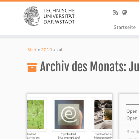
Startseite
Zum
Inhalt
Start
»
2010
»
Juli
springen
Archiv des Monats:
Ju
————
Open 
Op
————
Blend
Learn