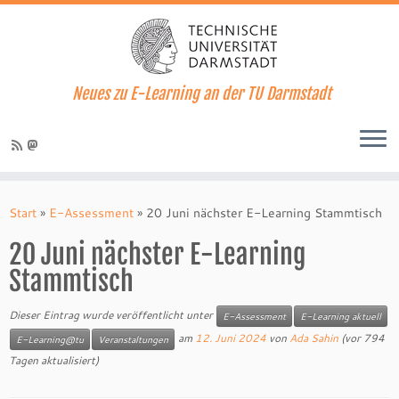
Neues zu E-Learning an der TU Darmstadt
Zum
Inhalt
Start
»
E-Assessment
»
20 Juni nächster E-Learning Stammtisch
springen
20 Juni nächster E-Learning
Stammtisch
Dieser Eintrag wurde veröffentlicht unter
E-Assessment
E-Learning aktuell
am
12. Juni 2024
von
Ada Sahin
(vor 794
E-Learning@tu
Veranstaltungen
Tagen aktualisiert)