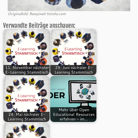
Originalbild: Rawpixel/ fotolia.com
Verwandte Beiträge anschauen:
11. November nächster
29. Juni nächster E-
E-Learning Stammtisch
Learning Stammtisch
Mehr über Open
24. Mai nächster E-
Educational Resources
Learning Stammtisch
erfahren – im…