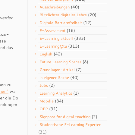
(40)
Ausschreibungen
(20)
Blitzlichter digitaler Lehre
 werden.
(12)
Digitale Barrierefreiheit
(16)
E-Assessment
Wozu-
(333)
E-Learning aktuell
ese
(313)
E-Learning@tu
und das
(42)
English
(8)
Future Learning Spaces
(7)
Grundlagen-Artikel
(40)
in eigener Sache
nen zu
(2)
Jobs
nnen“
war
(1)
Learning Analytics
er die Do
(84)
Moodle
wendungen
(31)
OER
(2)
Signpost for digital teaching
Studentische E-Learning Experten
(31)