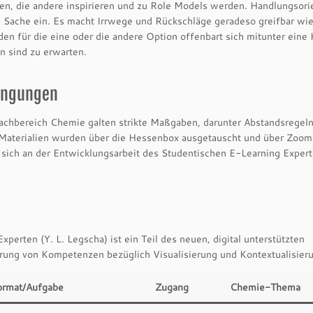
hen, die andere inspirieren und zu Role Models werden. Handlungsori
ie Sache ein. Es macht Irrwege und Rückschläge geradeso greifbar wi
 für die eine oder die andere Option offenbart sich mitunter eine 
n sind zu erwarten.
dingungen
achbereich Chemie galten strikte Maßgaben, darunter Abstandsregeln
. Materialien wurden über die Hessenbox ausgetauscht und über Zoom
en sich an der Entwicklungsarbeit des Studentischen E-Learning Exper
erten (Y. L. Legscha) ist ein Teil des neuen, digital unterstützten
rung von Kompetenzen bezüglich Visualisierung und Kontextualisier
ormat/Aufgabe
Zugang
Chemie-Thema