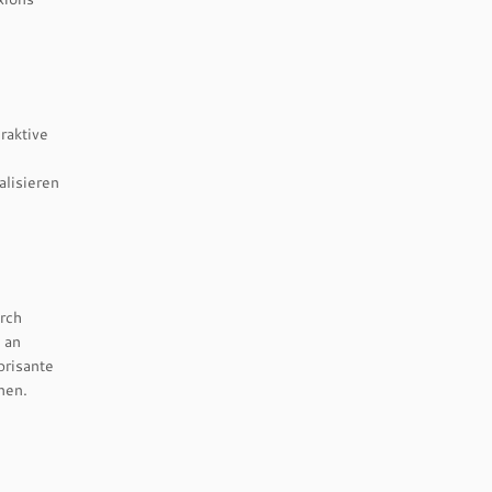
raktive
alisieren
rch
 an
brisante
nen.