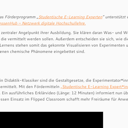
das Förderprogramm „
Studentische E-Learning Experten
“ unterstützt
ssenHub – Netzwerk digitale Hochschullehre.
 zentraler Angelpunkt ihrer Ausbildung. Sie klären daran Was- und 
 die vermittelt werden sollen. Außerdem entscheiden sie sich, wie di
Lernens stehen somit das gekonnte Visualisieren von Experimenten 
n denen chemische Phänomene eingebettet sind.
n Didaktik-Klassiker sind die Gestaltgesetze, die Experimentator*in
ermittelt. Mit den Fördermitteln
„Studentische E-Learning Expert*i
Ein ausführliches Erklärvideo (Länge: 12 Minuten) informiert nun üb
essen Einsatz im Flipped Classroom schafft mehr Freiräume für An