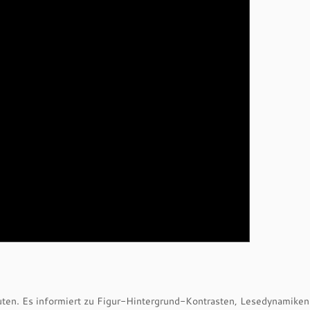
uten. Es informiert zu Figur-Hintergrund-Kontrasten, Lesedynamiken