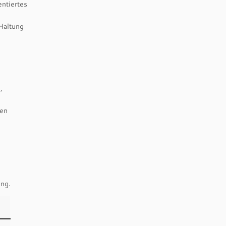
entiertes
e
Haltung
,
ten
ung.