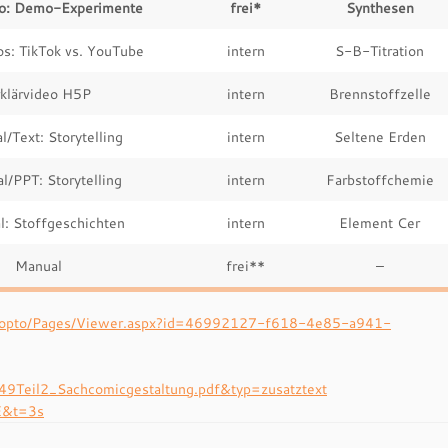
eo: Demo-Experimente
frei*
Synthesen
os: TikTok vs. YouTube
intern
S-B-Titration
klärvideo H5P
intern
Brennstoffzelle
l/Text: Storytelling
intern
Seltene Erden
l/PPT: Storytelling
intern
Farbstoffchemie
l: Stoffgeschichten
intern
Element Cer
Manual
frei**
–
/Panopto/Pages/Viewer.aspx?id=46992127-f618-4e85-a941-
Teil2_Sachcomicgestaltung.pdf&typ=zusatztext
E&t=3s