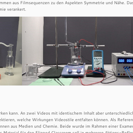
tammen aus Filmsequenzen zu den Aspekten Symmetrie und Nähe. Da
mie verankert.
rken kann. An zwei Videos mit identischem Inhalt aber unterschiedli
lektieren, welche Wirkungen Videostile entfalten können. Als Referen
t*innen aus Medien und Chemie. Beide wurde im Rahmen einer Exame
s Material für den Flipped Classroom soll in mehreren Aktions-Refle