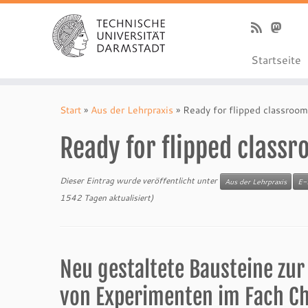
Startseite
Zum
Inhalt
Start
»
Aus der Lehrpraxis
»
Ready for flipped classroom
springen
Ready for flipped class
Dieser Eintrag wurde veröffentlicht unter
Aus der Lehrpraxis
E-
1542 Tagen aktualisiert)
Neu gestaltete Bausteine zur
von Experimenten im Fach C