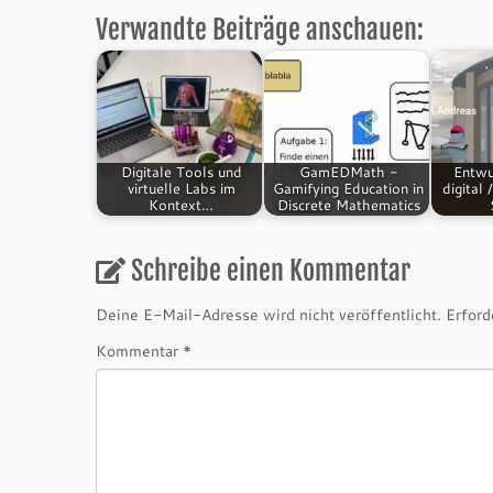
Verwandte Beiträge anschauen:
Digitale Tools und
GamEDMath -
Entwu
virtuelle Labs im
Gamifying Education in
digital 
Kontext…
Discrete Mathematics
Schreibe einen Kommentar
Deine E-Mail-Adresse wird nicht veröffentlicht.
Erford
Kommentar
*