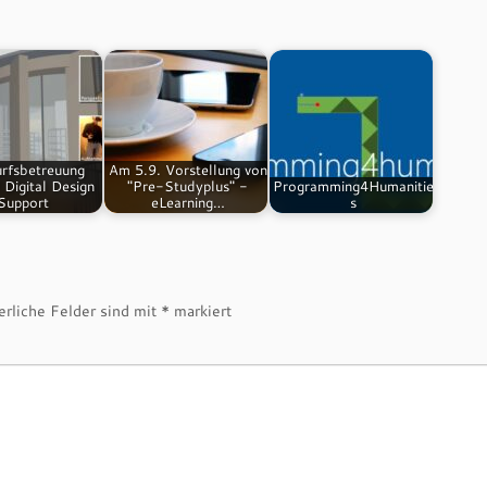
rfsbetreuung
Am 5.9. Vorstellung von
/ Digital Design
"Pre-Studyplus" -
Programming4Humanitie
Support
eLearning…
s
erliche Felder sind mit
*
markiert