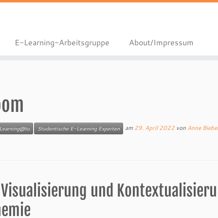
E-Learning-Arbeitsgruppe
About/Impressum
room
am
29. April 2022
von
Anne Biebe
Learning@tu
Studentische E-Learning Experten
 Visualisierung und Kontextualisier
hemie