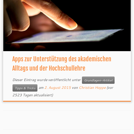
Apps zur Unterstützung des akademischen
Alltags und der Hochschullehre
Dieser Eintrag wurde veröffentlicht unter
Grundlagen-Artikel
am
2. August 2015
von
Christian Hoppe
(vor
Tipps & Tricks
2523 Tagen aktualisiert)