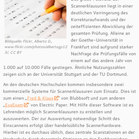
Scannerklausuren liegt in einer
deutlichen Verringerung des
Korrekturaufwands und der
zeiteffizienten Abwicklung der
gesamten Prüfung. Alleine an
der Goethe-Universität in
Bildquelle: Flickr, Alberto G.,
Frankfurt sind aufgrund starker
www.flickr.com/photos/albertogp12
3/, CC BY
Nachfrage die Prüfungsfälle von
einem auf das andere Jahr von
1.000 auf 10.000 Fälle gestiegen. Ähnliche Nutzungszahlen
zeigen sich an der Universität Stuttgart und der TU Dortmund.
An den deutschen Hochschulen kommen insbesondere zwei
kommerzielle Systeme für Scannerklausuren zum Einsatz. Dies ist
zum einen „
Fred & Klaus
“ von Blubbsoft und zum anderen
„
EvaExam
“ von Electric Paper. Mit Hilfe dieser Software ist es
Lehrenden möglich Scannerklausuren zu erstellen und
auszuwerten. Der zur Auswertung notwendige Schritt des
Einscannens erfolgt über handelsübliche Scannerhardware.
Hierbei ist es durchaus üblich, dass zentrale Scanstationen an der