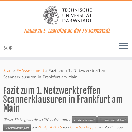
Neues zu E-Learning an der TU Darmstadt
Zum
Inhalt
Start
»
E-Assessment
»
Fazit zum 1. Netzwerktreffen
springen
Scannerklausuren in Frankfurt am Main
Fazit zum 1. Netzwerktreffen
Scannerklausuren in Frankfurt am
Main
Dieser Eintrag wurde veröffentlicht unter
E-Assessment
E-Learning aktuell
am
20. April 2015
von
Christian Hoppe
(vor 2521 Tagen
Veranstaltungen