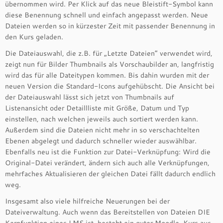
übernommen wird. Per Klick auf das neue Bleistift-Symbol kann
diese Benennung schnell und einfach angepasst werden. Neue
Dateien werden so in kürzester Zeit mit passender Benennung in
den Kurs geladen.
Die Dateiauswahl, die z.B. für „Letzte Dateien“ verwendet wird,
zeigt nun für Bilder Thumbnails als Vorschaubilder an, langfristig
wird das für alle Dateitypen kommen. Bis dahin wurden mit der
neuen Version die Standard-Icons aufgehübscht. Die Ansicht bei
der Dateiauswahl lässt sich jetzt von Thumbnails auf
Listenansicht oder Detaillliste mit Größe, Datum und Typ
einstellen, nach welchen jeweils auch sortiert werden kann.
Außerdem sind die Dateien nicht mehr in so verschachtelten
Ebenen abgelegt und dadurch schneller wieder auswählbar.
Ebenfalls neu ist die Funktion zur Datei-Verknüpfung: Wird die
Original-Datei verändert, ändern sich auch alle Verknüpfungen,
mehrfaches Aktualisieren der gleichen Datei fällt dadurch endlich
weg.
Insgesamt also viele hilfreiche Neuerungen bei der
Dateiverwaltung. Auch wenn das Bereitstellen von Dateien DIE
Kernfunktion eines LMS ist, besteht ein guter Moodle-Kurs aus