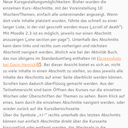
Neue Kursgestaltungsmöglichkeiten: Bisher wurden die
einzelnen Kurs-Abschnitte, mit der Voreinstellung 10
Wochen/Themen, einfach alle untereinander angezeigt. Wenn
dort viele Inhalte platziert wurden, führte das schnell zu einer
langer Liste, in der viel gescrollt werden muss („scroll of death“).
Mit Moodle 2.3 ist es möglich, jeweils nur einen Abschnitt
anzuzeigen („one section per page“). Unterhalb des Abschnitts
kann dann links und rechts zum vorherigen und nächsten
Abschnitt navigiert werden, ähnlich wie bei der Aktivität Buch,
das nun übrigens im Standardumfang enthalten ist (
Screenshots
bei Gavin Henrick
). Bei dieser Ansicht bietet es sich an, nicht
zu viele Inhalte in einen Abschnitt zu stellen, so dass jeweils alle
Inhalte des Abschnitts auf einer Seite überblickt werden können.
Scrollen kann dadurch überflüssig gemacht werden. Aus der
Teilnehmersicht sind beim Öffnen des Kurses nur die einzelnen
Wochen oder Überschriften der Themen zu sehen. Beim Klick auf
eines, kann durch die einzelnen Abschnitte navigiert werden, oder
wieder zurück auf die Kursübersichsseite.
Über die Symbole „+/-“ rechts unterhalb des letzten Abschnitts
können nun einfach Abschnitte direkt über die Kursseite
hinzugefügt oder entfernt werden, das Wechseln in die