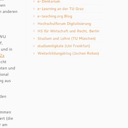
e-Denkarium
nen
e-Learning an der TU Graz
m anderen
e-teaching.org Blog
Hochschulforum Digitalisierung
HS für Wirtschaft und Recht, Berlin
 WWU
Studium und Lehre (TU München)
f,
studiumdigitale (Uni Frankfurt)
 und in
Weiterbildungsblog (Jochen Robes)
2a
echt
nten und
ional
ng aus
 den
nommen
rt (die
hr am