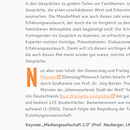
in den Gesprächen zu großen Teilen um Fachthemen. U
Gespräche, die einen unschätzbaren Wert und Erkennt
ausmachen. Die MoodleMoot war auch dieses Jahr wiede
Erfahrungsaustausch, der durch die im Vergleich zu d
familiäreren Atmosphäre stark begünstigt wird: Die Sch
Vortragenden ins Gespräch zu kommen, ist erfreulich g
Experten nutzten Vorträge, Präsentationen, Diskussio
Erfahrungsaustausch. Damit will ich diesen wichtigen 
die auch dieses Mal meist wieder gut waren, möchte ich
Gespräche.
N
un aber zum Inhalt: Am Donnerstag und Freitag 
Münster
(Dienstag/Mittwoch liefen bereits 
durch Grußworte von Prof. Dr. Jörg Becker, Pro
Münster als „lebenswerteste Stadt der Welt“ he
Uni Deutschlands (
laut Wikipedia viertgrößte
mit gut
und bedient 125 Studienfächer. Bemerkenswert war noc
aufweist (1:3000). Danach folgte die Begrüßung der Ta
Erziehungswissenschaft.
Keynote „Mediengesellschaft 2.0“ (Prof. Neuberger,