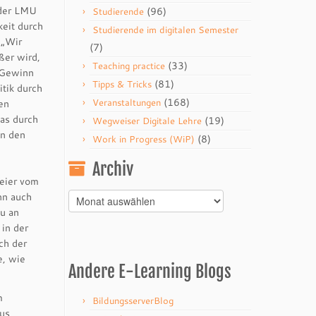
 der LMU
(96)
Studierende
keit durch
Studierende im digitalen Semester
 „Wir
(7)
ßer wird,
(33)
Teaching practice
t Gewinn
(81)
Tipps & Tricks
tik durch
(168)
Veranstaltungen
en
was durch
(19)
Wegweiser Digitale Lehre
en den
(8)
Work in Progress (WiP)
Archiv
eier vom
nn auch
Archiv
u an
 in der
ch der
e, wie
Andere E-Learning Blogs
m
BildungsserverBlog
aus