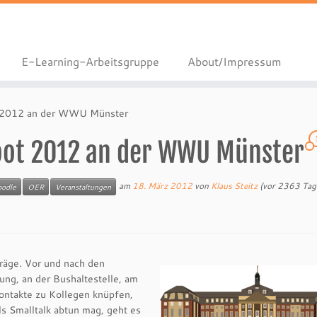
E-Learning-Arbeitsgruppe
About/Impressum
 2012 an der WWU Münster
oot 2012 an der WWU Münster
am
18. März 2012
von
Klaus Steitz
(vor 2363 Tag
odle
OER
Veranstaltungen
träge. Vor und nach den
ung, an der Bushaltestelle, am
Kontakte zu Kollegen knüpfen,
s Smalltalk abtun mag, geht es