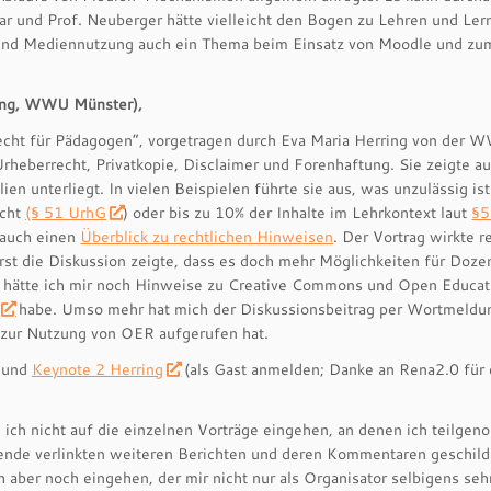
ar und Prof. Neuberger hätte vielleicht den Bogen zu Lehren und Ler
und Mediennutzung auch ein Thema beim Einsatz von Moodle und zu
ring, WWU Münster),
recht für Pädagogen“, vorgetragen durch Eva Maria Herring von der
eberrecht, Privatkopie, Disclaimer und Forenhaftung. Sie zeigte au
 unterliegt. In vielen Beispielen führte sie aus, was unzulässig ist
echt
(§ 51 UrhG
) oder bis zu 10% der Inhalte im Lehrkontext laut
§5
 auch einen
Überblick zu rechtlichen Hinweisen
. Der Vortrag wirkte r
rst die Diskussion zeigte, dass es doch mehr Möglichkeiten für Doze
ht hätte ich mir noch Hinweise zu Creative Commons und Open Educat
habe. Umso mehr hat mich der Diskussionsbeitrag per Wortmeldu
 zur Nutzung von OER aufgerufen hat.
und
Keynote 2 Herring
(als Gast anmelden; Danke an Rena2.0 für
 ich nicht auf die einzelnen Vorträge eingehen, an denen ich teilge
ende verlinkten weiteren Berichten und deren Kommentaren geschilde
ch aber noch eingehen, der mir nicht nur als Organisator selbigens se