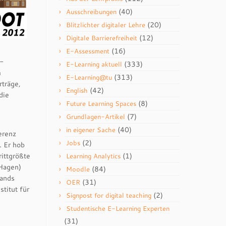
(40)
Ausschreibungen
(20)
Blitzlichter digitaler Lehre
(12)
Digitale Barrierefreiheit
(16)
E-Assessment
e-
(333)
E-Learning aktuell
m
(313)
E-Learning@tu
rträge,
(42)
English
die
(8)
Future Learning Spaces
(7)
Grundlagen-Artikel
(40)
in eigener Sache
erenz
(2)
Jobs
. Er hob
rittgrößte
(1)
Learning Analytics
 Hagen)
(84)
Moodle
lands
(31)
OER
titut für
(2)
Signpost for digital teaching
Studentische E-Learning Experten
(31)