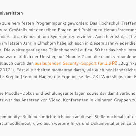
iversitäten
n zu einem festen Programmpunkt geworden: Das Hochschul-Treffen
teure Großteils mit denselben Fragen und
Problemen
Herausforderun
rs attraktiv macht, um Synergien zu erzielen. Auch hier ist das Th
im letzten Jahr in Elmshorn habe ich auch in diesem Jahr wieder die
 Die weiter gestiegene Teilnehmerzahl auf ca. 50 hat das hohe Inte
hema war natürlich der Umstieg auf Moodle 2 und die damit verbunden
zt auch durch den
auslaufenden Security-Support für 1.9
: „Bug fix
ne 2012“). Fast alle arbeiten momentan daran, wie auch per Handzeich
igitte Kreplin (Fernuni Hagen) die Ergebnisse des ZKI Workshops zum
same Moodle-Dokus und Schulungsunterlagen sowie der damit verbun
atz war das Ansetzen von Video-Konferenzen in kleineren Gruppen z
mmunity-Buildings möchte ich auch an dieser Stelle nochmal auf d
t „moodlemoot“), wo auch weitere Infos und Dokumentationen zu 