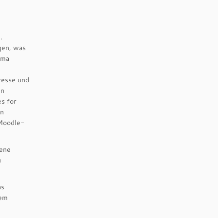
.
gen, was
ema
resse und
en
es for
en
 Moodle-
dene
u
as
dem