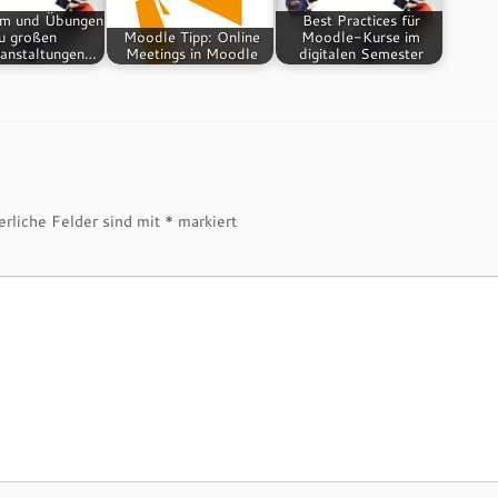
um und Übungen
Best Practices für
u großen
Moodle Tipp: Online
Moodle-Kurse im
ranstaltungen…
Meetings in Moodle
digitalen Semester
erliche Felder sind mit
*
markiert