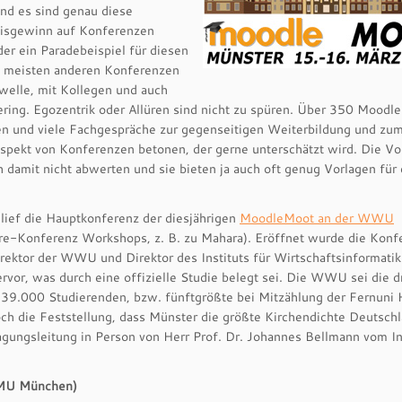
nd es sind genau diese
nisgewinn auf Konferenzen
r ein Paradebeispiel für diesen
en meisten anderen Konferenzen
welle, mit Kollegen und auch
ering. Egozentrik oder Allüren sind nicht zu spüren. Über 350 Moodl
nen und viele Fachgespräche zur gegenseitigen Weiterbildung und zu
Aspekt von Konferenzen betonen, der gerne unterschätzt wird. Die Vo
 damit nicht abwerten und sie bieten ja auch oft genug Vorlagen für 
lief die Hauptkonferenz der diesjährigen
MoodleMoot an der WWU
Pre-Konferenz Workshops, z. B. zu Mahara). Eröffnet wurde die Konf
rektor der WWU und Direktor des Instituts für Wirtschaftsinformatik
rvor, was durch eine offizielle Studie belegt sei. Die WWU sei die d
 39.000 Studierenden, bzw. fünftgrößte bei Mitzählung der Fernuni
h die Feststellung, dass Münster die größte Kirchendichte Deutsch
gungsleitung in Person von Herr Prof. Dr. Johannes Bellmann vom Ins
 LMU München)