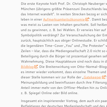
Die erste Keynote hielt Prof. Dr. Christoph Neuberge
München (übrigens größte Präsenzuni Deutschlands laut
das Internet wandelt“. In weiten Strecken bezog er sic
leben in einer
Aufmerksamkeitsökonomie
“. Damit be
was meist zu Lasten von Inhalten geschieht. Soll heiß
und zu gewinnen, z. B. bei Wahlen. Er verwies hier au
Symbolpolitik verdrängt? Zur Veranschaulichung der Ent
zurück, hauptsächlich aus obiger Onlinestudie. Er sch
die legendären Time-Cover „You“ und „The Protester“ 
Zeilen – klar, dass die Mediengesellschaft 2.0 nicht s
Beteiligung durch die Bürger ist prozentual gesehen se
Wahrnehmung. Diese Hauptakteure sind noch dazu in d
Bildblog
. Die Breitenwirkung von Otto-Normal-Blog
es immer wieder vorkommt, dass einzelne Themen und
dieser Stelle kommen wir zur Rolle der „
Gatekeeper
“
Meinungsbildung und beeinflussen durch ihre Filterung 
Anteil immer mehr von den Offline-Medien hin zu Onli
z. B. Spiegel Online oder Bild online.
Insgesamt ein inspirierender Vortrag, dem auch ein paa
Reflektieren der deutschen Medienlandschaft und des