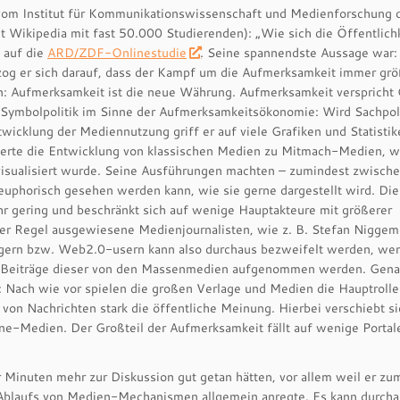
r vom Institut für Kommunikationswissenschaft und Medienforschung
 Wikipedia mit fast 50.000 Studierenden): „Wie sich die Öffentlich
h auf die
ARD/ZDF-Onlinestudie
. Seine spannendste Aussage war:
zog er sich darauf, dass der Kampf um die Aufmerksamkeit immer grö
en: Aufmerksamkeit ist die neue Währung. Aufmerksamkeit versprich
f Symbolpolitik im Sinne der Aufmerksamkeitsökonomie: Wird Sachpoli
wicklung der Mediennutzung griff er auf viele Grafiken und Statistik
ilderte die Entwicklung von klassischen Medien zu Mitmach-Medien, 
visualisiert wurde. Seine Ausführungen machten – zumindest zwisch
o euphorisch gesehen werden kann, wie sie gerne dargestellt wird. Die
hr gering und beschränkt sich auf wenige Hauptakteure mit größerer
er Regel ausgewiesene Medienjournalisten, wie z. B. Stefan Niggem
gern bzw. Web2.0-usern kann also durchaus bezweifelt werden, we
 Beiträge dieser von den Massenmedien aufgenommen werden. Gena
: Nach wie vor spielen die großen Verlage und Medien die Hauptrolle
von Nachrichten stark die öffentliche Meinung. Hierbei verschiebt si
ne-Medien. Der Großteil der Aufmerksamkeit fällt auf wenige Portal
r Minuten mehr zur Diskussion gut getan hätten, vor allem weil er zu
 Ablaufs von Medien-Mechanismen allgemein anregte. Es kann durch