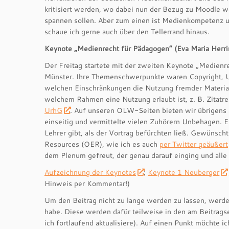
kritisiert werden, wo dabei nun der Bezug zu Moodle w
spannen sollen. Aber zum einen ist Medienkompetenz 
schaue ich gerne auch über den Tellerrand hinaus.
Keynote „Medienrecht für Pädagogen“ (Eva Maria Her
Der Freitag startete mit der zweiten Keynote „Medien
Münster. Ihre Themenschwerpunkte waren Copyright, Urh
welchen Einschränkungen die Nutzung fremder Materialien
welchem Rahmen eine Nutzung erlaubt ist, z. B. Zitatr
UrhG
. Auf unseren OLW-Seiten bieten wir übrigens
einseitig und vermittelte vielen Zuhörern Unbehagen. E
Lehrer gibt, als der Vortrag befürchten ließ. Gewünsc
Resources (OER), wie ich es auch
per Twitter geäußert
dem Plenum gefreut, der genau darauf einging und alle
Aufzeichnung der Keynotes
:
Keynote 1 Neuberger
Hinweis per Kommentar!)
Um den Beitrag nicht zu lange werden zu lassen, werde
habe. Diese werden dafür teilweise in den am Beitrags
ich fortlaufend aktualisiere). Auf einen Punkt möchte i