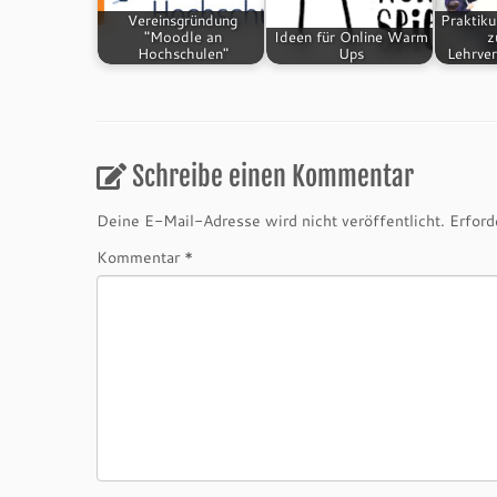
Vereinsgründung
Praktik
"Moodle an
Ideen für Online Warm
z
Hochschulen"
Ups
Lehrve
Schreibe einen Kommentar
Deine E-Mail-Adresse wird nicht veröffentlicht.
Erford
Kommentar
*