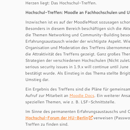
Herzen liegt: Das Hochschul-Treffen.
Hochschul-Treffen: Moodle an Fachhochschulen und Un
Inzwischen ist es auf der MoodleMoot sozusagen scho
Besonders in diesem Bereich beschäftigen sich die Ak
die Themen Networking und Community-Building besonde
Erfahrungsaustausch wieder der wichtigste Aspekt. Wie 
Organisation und Moderation des Treffens übernommen.
die Attraktivität des Treffens gezeigt. Ganz großes T
Strategien der verschiedenen Hochschulen (Nicht zulet
serious security issues in 1.9.x will continue until Ju
bestätigt wurde. Als Einstieg in das Thema stellte Br
Umstieg dar.
Ein Ergebnis des Treffens sind die Pläne für gemein
Aufruf zur Mitarbeit an
Moodle Docs
. Ein weiterer Ans
speziellen Themen, wie z. B. LSF-Schnittstelle.
Im Sinne des permanenten Erfahrungsaustauschs und Co
Hochschul-Forum der HU-Berlin
verweisen (Passwor
Treffen zu finden sind.