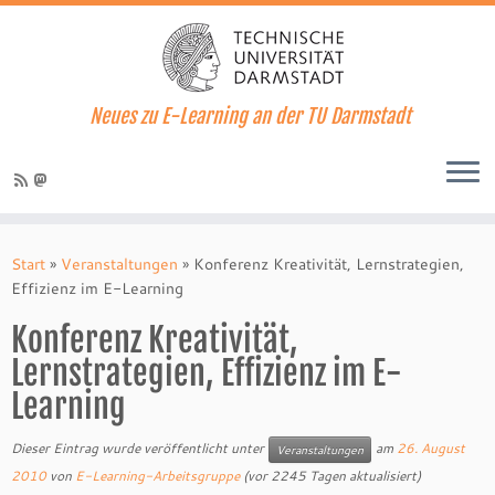
Neues zu E-Learning an der TU Darmstadt
Zum
Inhalt
Start
»
Veranstaltungen
»
Konferenz Kreativität, Lernstrategien,
springen
Effizienz im E-Learning
Konferenz Kreativität,
Lernstrategien, Effizienz im E-
Learning
Dieser Eintrag wurde veröffentlicht unter
am
26. August
Veranstaltungen
2010
von
E-Learning-Arbeitsgruppe
(vor 2245 Tagen aktualisiert)