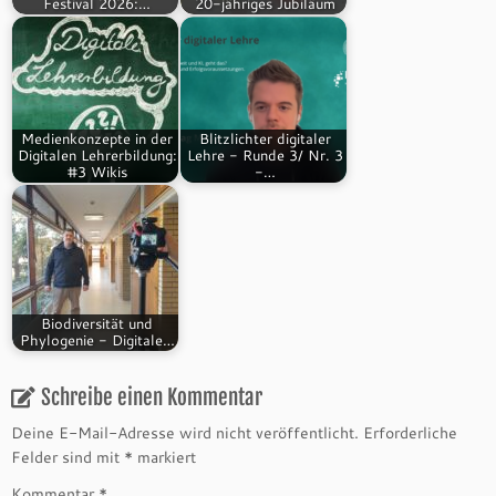
Festival 2026:…
20-jähriges Jubiläum
Medienkonzepte in der
Blitzlichter digitaler
Digitalen Lehrerbildung:
Lehre - Runde 3/ Nr. 3
#3 Wikis
-…
Biodiversität und
Phylogenie - Digitale…
Schreibe einen Kommentar
Deine E-Mail-Adresse wird nicht veröffentlicht.
Erforderliche
Felder sind mit
*
markiert
Kommentar
*