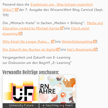
Passend dazu die
Ergebnisse von „Was bringen eigentlich
Wikis?“
der 7. Ausgabe des WissensWert Blog Carnival (Sept.
‘09)
Die „Mitmach-Karte“ in Sachen „Medien + Bildung“:
Media and
Education created by Michael Kerres
(via
Check.point
eLearning
)
Why Email No Longer Rules…
(via
Weiterbildungsblog
)
Die Zukunft des Buches ist digital
(via
hdz’s Bookmarks
)
Vergangenheit und Zukunft von E-Learning
zur Diskussion um den Begriff „E-Learning“
Verwandte Beiträge anschauen:
University:Future
e-teaching.org feiert