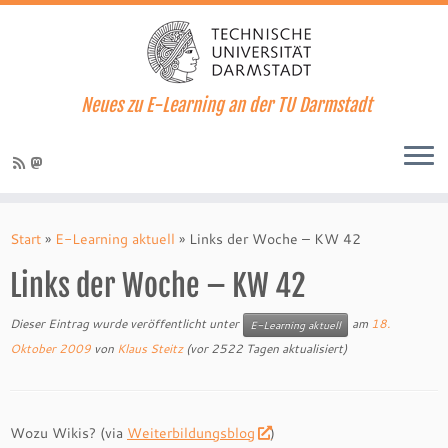
Neues zu E-Learning an der TU Darmstadt
Zum
Inhalt
Start
»
E-Learning aktuell
»
Links der Woche – KW 42
springen
Links der Woche – KW 42
Dieser Eintrag wurde veröffentlicht unter
am
18.
E-Learning aktuell
Oktober 2009
von
Klaus Steitz
(vor 2522 Tagen aktualisiert)
Wozu Wikis? (via
Weiterbildungsblog
)