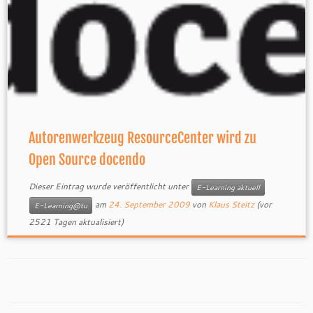
Autorenwerkzeug ResourceCenter wird zu
Open Source docendo
Dieser Eintrag wurde veröffentlicht unter
E-Learning aktuell
am
24. September 2009
von
Klaus Steitz
(vor
E-Learning@tu
2521 Tagen aktualisiert)