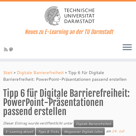
Neues zu E-Learning an der TU Darmstadt
Zum
Inhalt
Start
»
Digitale Barrierefreiheit
»
Tipp 6 für Digitale
springen
Barrierefreiheit: PowerPoint-Präsentationen passend erstellen
Tipp 6 für Digitale Barrierefreiheit:
PowerPoint-Präsentationen
passend erstellen
Dieser Eintrag wurde veröffentlicht unter
Digitale Barrierefreiheit
am
24. Juli
E-Learning aktuell
Tipps & Tricks
Wegweiser Digitale Lehre