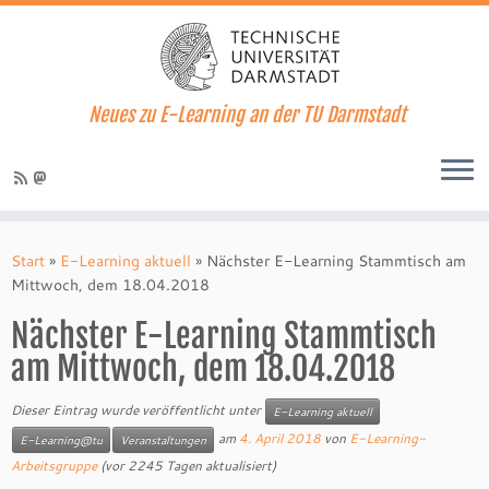
Neues zu E-Learning an der TU Darmstadt
Zum
Inhalt
Start
»
E-Learning aktuell
»
Nächster E-Learning Stammtisch am
springen
Mittwoch, dem 18.04.2018
Nächster E-Learning Stammtisch
am Mittwoch, dem 18.04.2018
Dieser Eintrag wurde veröffentlicht unter
E-Learning aktuell
am
4. April 2018
von
E-Learning-
E-Learning@tu
Veranstaltungen
Arbeitsgruppe
(vor 2245 Tagen aktualisiert)