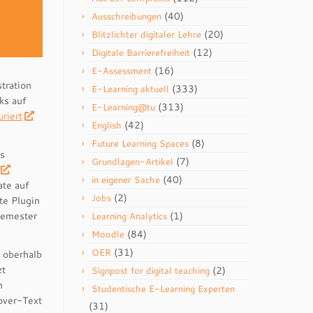
(40)
Ausschreibungen
(20)
Blitzlichter digitaler Lehre
(12)
Digitale Barrierefreiheit
(16)
E-Assessment
tration
(333)
E-Learning aktuell
ks auf
(313)
E-Learning@tu
riert
(42)
English
(8)
Future Learning Spaces
ls
(7)
Grundlagen-Artikel
(40)
in eigener Sache
ate auf
(2)
Jobs
te Plugin
Semester
(1)
Learning Analytics
(84)
Moodle
(31)
OER
n oberhalb
zt
(2)
Signpost for digital teaching
n
Studentische E-Learning Experten
over-Text
(31)