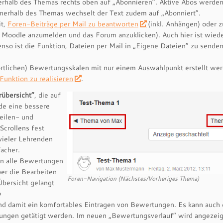
nerhalb des Themas rechts oben auf „Abonnieren“. Aktive Abos werden
nerhalb des Themas wechselt der Text zudem auf „Abonniert“.
it,
Foren-Beiträge per Mail zu beantworten
(inkl. Anhängen) oder z
n Moodle anzumelden und das Forum anzuklicken). Auch hier ist wiede
nso ist die Funktion, Dateien per Mail in „Eigene Dateien“ zu senden
ortlichen) Bewertungsskalen mit nur einem Auswahlpunkt erstellt we
Funktion zu realisieren
.
übersicht“
, die auf
de eine bessere
Zeilen- und
Scrollens fest
 vieler Lehrenden
acher.
an alle Bewertungen
ber die Bearbeiten
Foren-Navigation (Nächstes/Vorheriges Thema)
Übersicht gelangt
e
nd damit ein komfortables Eintragen von Bewertungen. Es kann auch 
tungen getätigt werden. Im neuen „Bewertungsverlauf“ wird angezeig