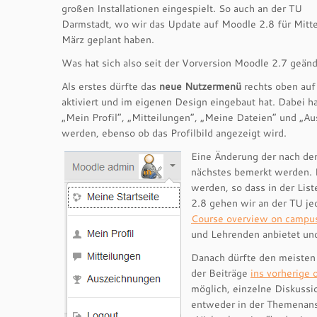
großen Installationen eingespielt. So auch an der TU
Darmstadt, wo wir das Update auf Moodle 2.8 für Mitt
März geplant haben.
Was hat sich also seit der Vorversion Moodle 2.7 geänd
Als erstes dürfte das
neue Nutzermenü
rechts oben auf
aktiviert und im eigenen Design eingebaut hat. Dabei h
„Mein Profil“, „Mitteilungen“, „Meine Dateien“ und „
werden, ebenso ob das Profilbild angezeigt wird.
Eine Änderung der nach de
nächstes bemerkt werden. I
werden, so dass in der Lis
2.8 gehen wir an der TU j
Course overview on campu
und Lehrenden anbietet und 
Danach dürfte den meisten 
der Beiträge
ins vorherige
möglich, einzelne Diskuss
entweder in der Themenansi