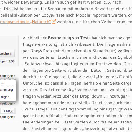
 welcher Bewertung. Es kann auch gefiltert werden, z.B. nach
. Dies ist besonders für Szenarien mit mehreren Bewertern eine hilf
bellenkalkulation per Copy&Paste nach Moodle importiert werden, o
tungsmethode „Natürlich“
werden die hilfreichen Verbesserunge
Auch bei der
Bearbeitung von Tests
hat sich manches get
Fragenverwaltung hat sich verbessert: Die Fragenreihen
per Drag&Drop (mit dem bekannten Steuerkreuz) verände
werden, Seitenumbrüche mit einem Klick auf das Symbol
„Seitenwechsel“ hinzugefügt oder entfernt werden. Die 
der Fragen pro Seite wird über den Button „Seitenumbrü
durchführen“ eingestellt, die Auswahl „Unbegrenzt“ entfe
Umbrüche, so dass alle Fragen inerhalb einer Seite darges
werden. Das Seitenmenü „Fragensammlung“ wurde gestr
Fragen werden jetzt über das Drop-down „Hinzufügen“
hereingenommen oder neu erstellt. Dabei kann auch eine
„Zufallsfrage“ aus der Fragensammlung hinzugefügt wer
ganze ist nun für alle Endgeräte optimiert und touch-kom
Die Änderungen bei Tests werden durch die neuen Optio
den Einstellungen abgerundet: „Bewertung notwendig (od