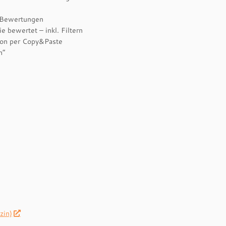
e Bewertungen
 bewertet – inkl. Filtern
ion per Copy&Paste
h“
zin)