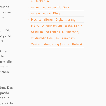
e-Denkarium
reiche
e-Learning an der TU Graz
hne den
e-teaching.org Blog
n zum
Hochschulforum Digitalisierung
HS für Wirtschaft und Recht, Berlin
an. Die
Studium und Lehre (TU München)
folge kann
studiumdigitale (Uni Frankfurt)
rt
Weiterbildungsblog (Jochen Robes)
Anzahl
che
rnt alle
tellt
ichen;
den. Das
patibel.
nen in
er) / die