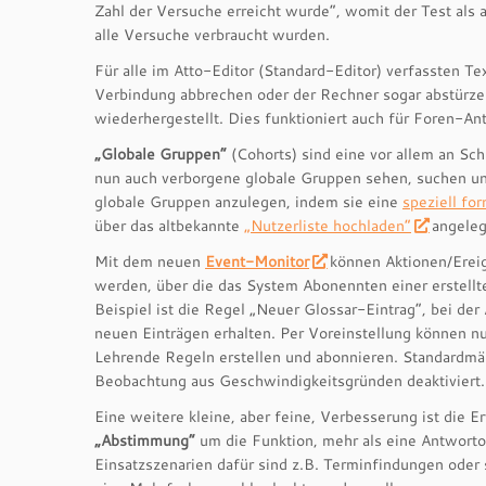
Zahl der Versuche erreicht wurde“, womit der Test al
alle Versuche verbraucht wurden.
Für alle im Atto-Editor (Standard-Editor) verfassten Te
Verbindung abbrechen oder der Rechner sogar abstürzen,
wiederhergestellt. Dies funktioniert auch für Foren-Ant
„Globale Gruppen“
(Cohorts) sind eine vor allem an Sc
nun auch verborgene globale Gruppen sehen, suchen und
globale Gruppen anzulegen, indem sie eine
speziell fo
über das altbekannte
„Nutzerliste hochladen“
angeleg
Mit dem neuen
Event-Monitor
können Aktionen/Ereig
werden, über die das System Abonennten einer erstellte
Beispiel ist die Regel „Neuer Glossar-Eintrag“, bei der
neuen Einträgen erhalten. Per Voreinstellung können n
Lehrende Regeln erstellen und abonnieren. Standardmäß
Beobachtung aus Geschwindigkeitsgründen deaktiviert.
Eine weitere kleine, aber feine, Verbesserung ist die 
„Abstimmung“
um die Funktion, mehr als eine Antworto
Einsatzszenarien dafür sind z.B. Terminfindungen oder s