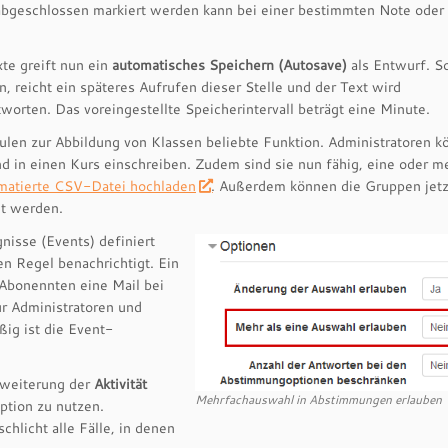
s abgeschlossen markiert werden kann bei einer bestimmten Note ode
xte greift nun ein
automatisches Speichern (Autosave)
als Entwurf. So
 reicht ein späteres Aufrufen dieser Stelle und der Text wird
worten. Das voreingestellte Speicherintervall beträgt eine Minute.
hulen zur Abbildung von Klassen beliebte Funktion. Administratoren 
 in einen Kurs einschreiben. Zudem sind sie nun fähig, eine oder m
rmatierte CSV-Datei hochladen
. Außerdem können die Gruppen jetz
t werden.
nisse (Events) definiert
n Regel benachrichtigt. Ein
 Abonennten eine Mail bei
ur Administratoren und
ig ist die Event-
Erweiterung der
Aktivität
Mehrfachauswahl in Abstimmungen erlauben
ption zu nutzen.
chlicht alle Fälle, in denen