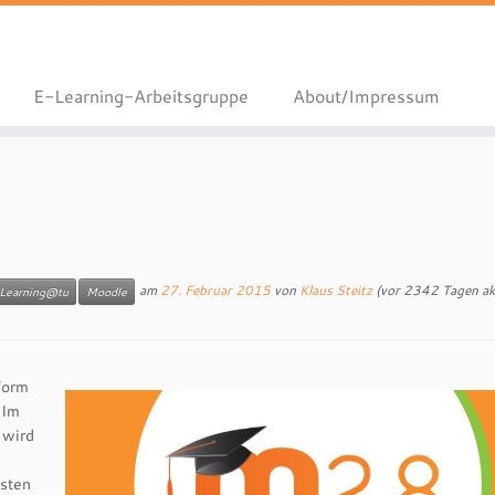
E-Learning-Arbeitsgruppe
About/Impressum
am
27. Februar 2015
von
Klaus Steitz
(vor 2342 Tagen akt
Learning@tu
Moodle
form
 Im
 wird
isten