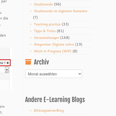
 per
(96)
Studierende
Studierende im digitalen Semester
u
(7)
r die
,
(33)
Teaching practice
(81)
Tipps & Tricks
rden
(168)
Veranstaltungen
(19)
Wegweiser Digitale Lehre
(8)
Work in Progress (WiP)
Archiv
Archiv
Andere E-Learning Blogs
ein
BildungsserverBlog
t,