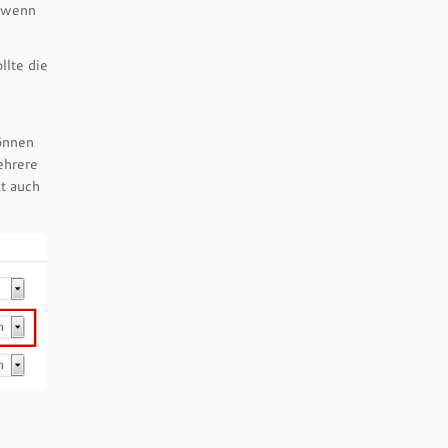
r wenn
llte die
können
ehrere
t auch