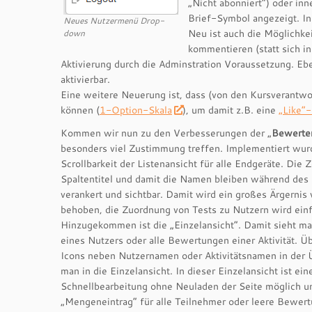
„Nicht abonniert“) oder in
Brief-Symbol angezeigt. In
Neues Nutzermenü Drop-
Neu ist auch die Möglichke
down
kommentieren (statt sich i
Aktivierung durch die Adminstration Voraussetzung. Ebe
aktivierbar.
Eine weitere Neuerung ist, dass (von den Kursverantw
können (
1-Option-Skala
), um damit z.B. eine
„Like“-
Kommen wir nun zu den Verbesserungen der „
Bewerter
besonders viel Zustimmung treffen. Implementiert wur
Scrollbarkeit der Listenansicht für alle Endgeräte. Die 
Spaltentitel und damit die Namen bleiben während des 
verankert und sichtbar. Damit wird ein großes Ärgernis
behoben, die Zuordnung von Tests zu Nutzern wird einf
Hinzugekommen ist die „Einzelansicht“. Damit sieht m
eines Nutzers oder alle Bewertungen einer Aktivität. Ü
Icons neben Nutzernamen oder Aktivitätsnamen in der 
man in die Einzelansicht. In dieser Einzelansicht ist ein
Schnellbearbeitung ohne Neuladen der Seite möglich u
„Mengeneintrag“ für alle Teilnehmer oder leere Bewer