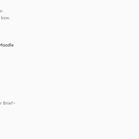
en
n bzw.
 Moodle
r Brief-