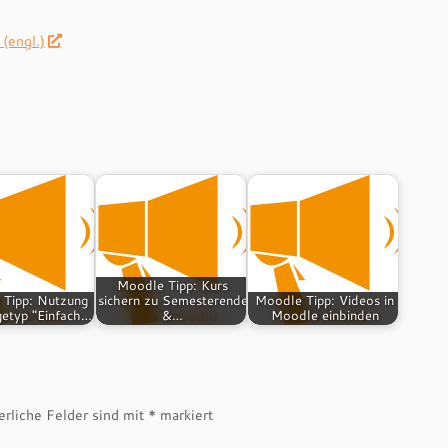
(engl.)
Moodle Tipp: Kurs
 Tipp: Nutzung
sichern zu Semesterende
Moodle Tipp: Videos in
getyp "Einfach…
&…
Moodle einbinden
erliche Felder sind mit
*
markiert