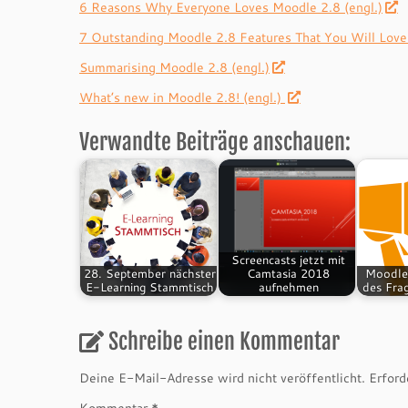
6 Reasons Why Everyone Loves Moodle 2.8 (engl.)
7 Outstanding Moodle 2.8 Features That You Will Love 
Summarising Moodle 2.8 (engl.)
What’s new in Moodle 2.8! (engl.)
Verwandte Beiträge anschauen:
Screencasts jetzt mit
28. September nächster
Camtasia 2018
Moodle
E-Learning Stammtisch
aufnehmen
des Fra
Schreibe einen Kommentar
Deine E-Mail-Adresse wird nicht veröffentlicht.
Erford