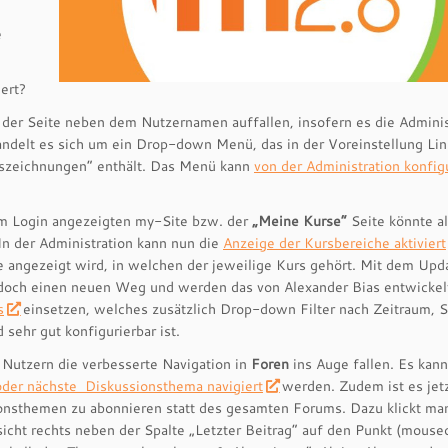
e
ert?
 der Seite neben dem Nutzernamen auffallen, insofern es die Adminis
andelt es sich um ein Drop-down Menü, das in der Voreinstellung Lin
Auszeichnungen“ enthält. Das Menü kann
von der Administration konfigu
m Login angezeigten my-Site bzw. der
„Meine Kurse“
Seite könnte a
n der Administration kann nun die
Anzeige der Kursbereiche aktiviert
te angezeigt wird, in welchen der jeweilige Kurs gehört. Mit dem Upd
edoch einen neuen Weg und werden das von Alexander Bias entwickel
s
einsetzen, welches zusätzlich Drop-down Filter nach Zeitraum, 
sehr gut konfigurierbar ist.
Nutzern die verbesserte Navigation in
Foren
ins Auge fallen. Es kan
 oder nächste Diskussionsthema navigiert
werden. Zudem ist es jet
ionsthemen zu abonnieren statt des gesamten Forums. Dazu klickt ma
cht rechts neben der Spalte „Letzter Beitrag“ auf den Punkt (mouse