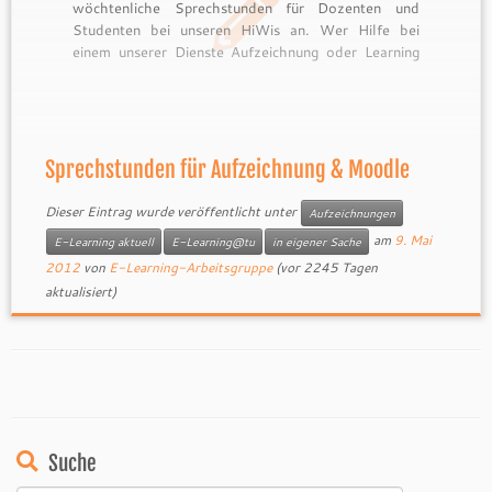
wöchtenliche Sprechstunden für Dozenten und
Studenten bei unseren HiWis an. Wer Hilfe bei
einem unserer Dienste Aufzeichnung oder Learning
Management System Moodle benötigt, kann sich
bei uns vor Ort die Technik oder Problemlösungen
erklären lassen. Sie können Ihre Frage zuvor an
unsere Support-Adressen aufzeichnungen@tu-
darmstadt.de oder […]
Sprechstunden für Aufzeichnung & Moodle
Dieser Eintrag wurde veröffentlicht unter
Aufzeichnungen
am
9. Mai
E-Learning aktuell
E-Learning@tu
in eigener Sache
2012
von
E-Learning-Arbeitsgruppe
(vor 2245 Tagen
aktualisiert)
Suche