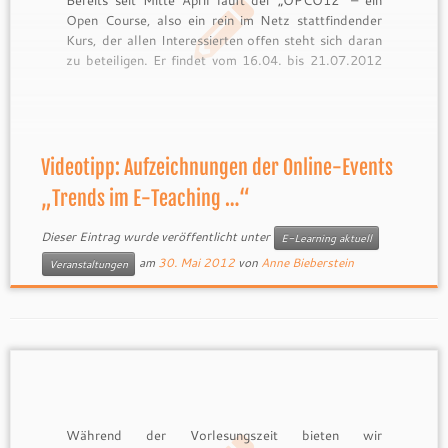
Open Course, also ein rein im Netz stattfindender
Kurs, der allen Interessierten offen steht sich daran
zu beteiligen. Er findet vom 16.04. bis 21.07.2012
statt und behandelt das Thema „Trends im E-
Teaching – der Horizon Report unter der Lupe“.
Dabei werden […]
Videotipp: Aufzeichnungen der Online-Events
„Trends im E-Teaching …“
Dieser Eintrag wurde veröffentlicht unter
E-Learning aktuell
am
30. Mai 2012
von
Anne Bieberstein
Veranstaltungen
Während der Vorlesungszeit bieten wir