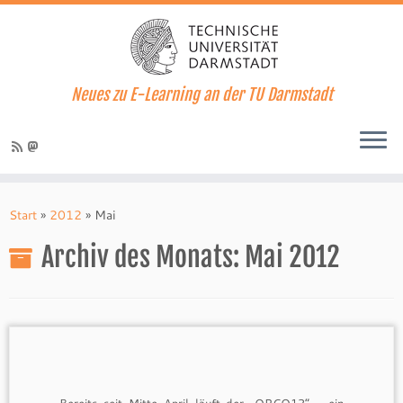
Neues zu E-Learning an der TU Darmstadt
Zum
Inhalt
Start
»
2012
»
Mai
springen
Archiv des Monats:
Mai 2012
Bereits seit Mitte April läuft der „OPCO12“ – ein