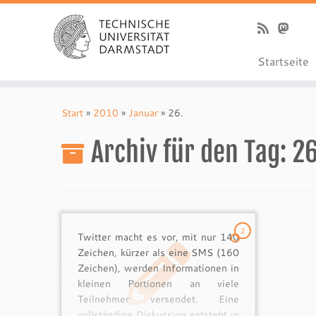
Startseite
Zum
Inhalt
Start
»
2010
»
Januar
»
26.
springen
Archiv für den Tag:
26
2
Twitter macht es vor, mit nur 140
Zeichen, kürzer als eine SMS (160
Zeichen), werden Informationen in
kleinen Portionen an viele
Teilnehmer versendet. Eine
vollständige Diskussion entsteht in