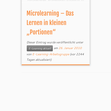
Twitter durch viele sogenannte
ReTweets (Antworten auf einen
Microlearning – Das
Tweet mit ebenfalls maximal 140
Zeichen). Bei solchen kurzen
Lernen in kleinen
Blog-Einträgen, spricht man auch
„Portionen“
von […]
Dieser Eintrag wurde veröffentlicht unter
am
26. Januar 2010
E-Learning aktuell
von
E-Learning-Arbeitsgruppe
(vor 2244
Tagen aktualisiert)