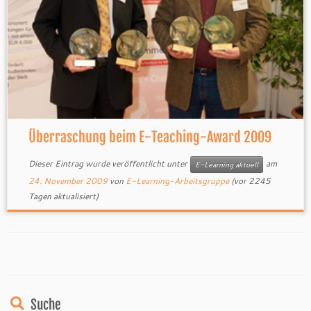
Überraschung beim E-Teaching-Award 2009
Dieser Eintrag wurde veröffentlicht unter
am
E-Learning aktuell
24. November 2009
von
E-Learning-Arbeitsgruppe
(vor 2245
Tagen aktualisiert)
Suche