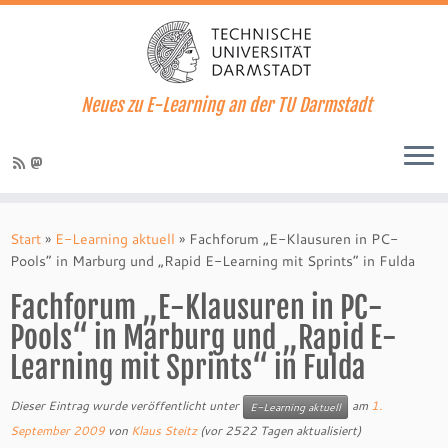
Neues zu E-Learning an der TU Darmstadt
Zum
Inhalt
Start
»
E-Learning aktuell
»
Fachforum „E-Klausuren in PC-
springen
Pools“ in Marburg und „Rapid E-Learning mit Sprints“ in Fulda
Fachforum „E-Klausuren in PC-
Pools“ in Marburg und „Rapid E-
Learning mit Sprints“ in Fulda
Dieser Eintrag wurde veröffentlicht unter
am
1.
E-Learning aktuell
September 2009
von
Klaus Steitz
(vor 2522 Tagen aktualisiert)