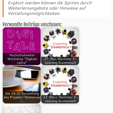
Ergänzt werden können die Sprints durch
Weiterlernangebote oder Hinweise auf
Vertiefungsmöglichkeiten.
Verwandte Beiträge anschauen:
Hochschulweiter
Workshop "Digitale
27. Mai: Nächster E-
Lehre"
Learning Stammtisch
Am 24.10 Vorstellung
des Projekts “Webiernar
17. März: Nächster E-
–…
Learning Stammtisch