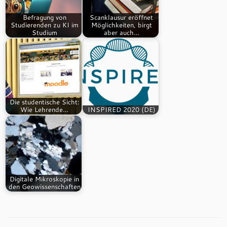
Befragung von
Scanklausur eröffnet
Studierenden zu KI im
Möglichkeiten, birgt
Studium
aber auch…
Die studentische Sicht:
Wie Lehrende…
INSPIRED 2020 (DE)
Digitale Mikroskopie in
den Geowissenschaften