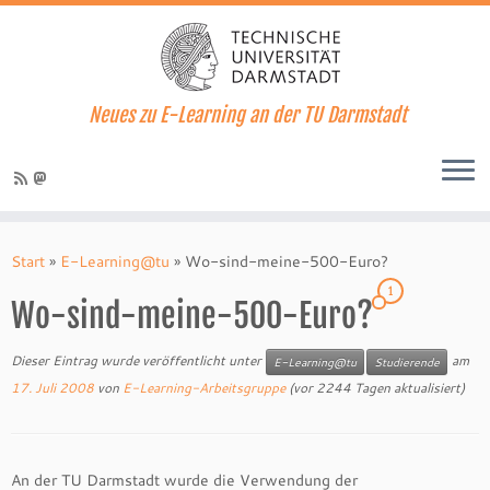
Neues zu E-Learning an der TU Darmstadt
Zum
Inhalt
Start
»
E-Learning@tu
»
Wo-sind-meine-500-Euro?
springen
1
Wo-sind-meine-500-Euro?
Dieser Eintrag wurde veröffentlicht unter
am
E-Learning@tu
Studierende
17. Juli 2008
von
E-Learning-Arbeitsgruppe
(vor 2244 Tagen aktualisiert)
An der TU Darmstadt wurde die Verwendung der