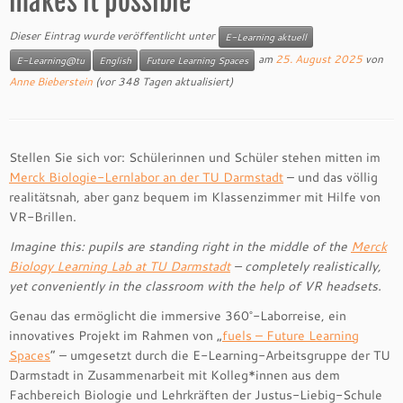
makes it possible
Dieser Eintrag wurde veröffentlicht unter
E-Learning aktuell
am
25. August 2025
von
E-Learning@tu
English
Future Learning Spaces
Anne Bieberstein
(vor 348 Tagen aktualisiert)
Stellen Sie sich vor: Schülerinnen und Schüler stehen mitten im
Merck Biologie-Lernlabor an der TU Darmstadt
– und das völlig
realitätsnah, aber ganz bequem im Klassenzimmer mit Hilfe von
VR-Brillen.
Imagine this: pupils are standing right in the middle of the
Merck
Biology Learning Lab at TU Darmstadt
– completely realistically,
yet conveniently in the classroom with the help of VR headsets.
Genau das ermöglicht die immersive 360°-Laborreise, ein
innovatives Projekt im Rahmen von „
fuels – Future Learning
Spaces
“ – umgesetzt durch die E-Learning-Arbeitsgruppe der TU
Darmstadt in Zusammenarbeit mit Kolleg*innen aus dem
Fachbereich Biologie und Lehrkräften der Justus-Liebig-Schule