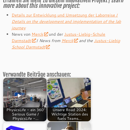
Erfahren Sie mehr zu diesem innovativen Projekt /
Learn
more about this innovative project:
Details zur Entwicklung und Umsetzung der Laborreise /
Details on the development and implementation of the lab
journey
News von
Merck
und der
Justus-Liebig-Schule
Darmstadt
/
News from
Merck
and the
Justus-Liebig
School Darmstadt
Verwandte Beiträge anschauen:
PhysicsLife - ein 360°
Unsere Road 2024:
Serious Game /
Wichtige Station des
PhysicsLife -…
fuels Teams…