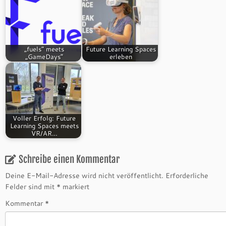
„fuels“ meets
Future Learning Spaces
„GameDays“
erleben
Voller Erfolg: Future
Learning Spaces meets
VR/AR…
Schreibe einen Kommentar
Deine E-Mail-Adresse wird nicht veröffentlicht.
Erforderliche
Felder sind mit
*
markiert
Kommentar
*